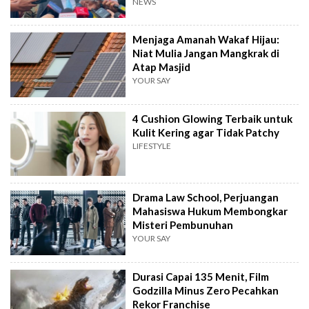
September
NEWS
Menjaga Amanah Wakaf Hijau:
Niat Mulia Jangan Mangkrak di
Atap Masjid
YOUR SAY
4 Cushion Glowing Terbaik untuk
Kulit Kering agar Tidak Patchy
LIFESTYLE
Drama Law School, Perjuangan
Mahasiswa Hukum Membongkar
Misteri Pembunuhan
YOUR SAY
Durasi Capai 135 Menit, Film
Godzilla Minus Zero Pecahkan
Rekor Franchise