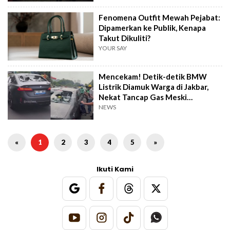
Fenomena Outfit Mewah Pejabat:
Dipamerkan ke Publik, Kenapa
Takut Dikuliti?
YOUR SAY
Mencekam! Detik-detik BMW
Listrik Diamuk Warga di Jakbar,
Nekat Tancap Gas Meski
Dihadang Barrier
NEWS
«
1
2
3
4
5
»
Ikuti Kami