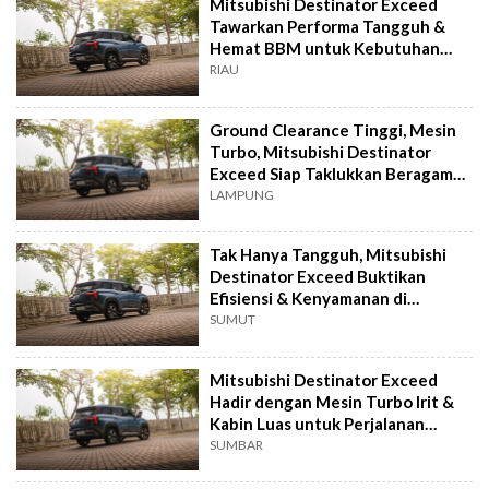
Mitsubishi Destinator Exceed
Tawarkan Performa Tangguh &
Hemat BBM untuk Kebutuhan
Keluarga Modern
RIAU
Ground Clearance Tinggi, Mesin
Turbo, Mitsubishi Destinator
Exceed Siap Taklukkan Beragam
Medan
LAMPUNG
Tak Hanya Tangguh, Mitsubishi
Destinator Exceed Buktikan
Efisiensi & Kenyamanan di
Berbagai Kondisi
SUMUT
Mitsubishi Destinator Exceed
Hadir dengan Mesin Turbo Irit &
Kabin Luas untuk Perjalanan
Keluarga
SUMBAR