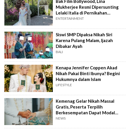
Bak Film Bollywood, Lina
Mukherjee Resmi Dipersunting
Lelaki Italia di Pernikahan
Impiannya
ENTERTAINMENT
Siswi SMP Dipaksa Nikah Siri
Karena Pulang Malam, Ijazah
Dibakar Ayah
BALI
Kenapa Jennifer Coppen Akad
Nikah Pakai Binti Ibunya? Begini
Hukumnya dalam Islam
LIFESTYLE
Kemenag Gelar Nikah Massal
Gratis, Peserta Terpilih
Berkesempatan Dapat Modal
Usaha
NEWS