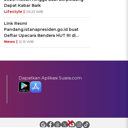
Dapat Kabar Baik
Lifestyle |
06:23 WIB
Link Resmi
Pandang.istanapresiden.go.id buat
Daftar Upacara Bendera HUT RI di
Istana Negara
News |
12:13 WIB
Dapatkan Aplikasi Suara.com