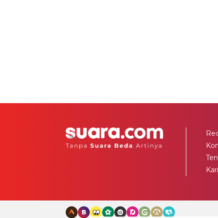
Red
Ko
Ten
Kar