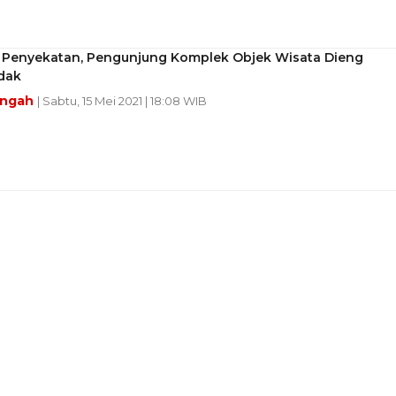
 Penyekatan, Pengunjung Komplek Objek Wisata Dieng
dak
engah
| Sabtu, 15 Mei 2021 | 18:08 WIB