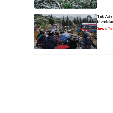
Tak Ada
Memblu
Jawa T