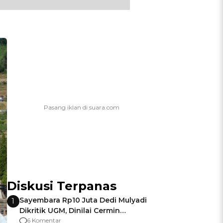
Diskusi Terpanas
Sayembara Rp10 Juta Dedi Mulyadi
1
Dikritik UGM, Dinilai Cermin
Gagalnya Negara Jamin Keamanan
6 Komentar