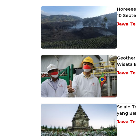
Horeeee
10 Sept
Jawa T
Geotherm
Wisata 
Jawa T
Selain 
yang Be
Jawa T