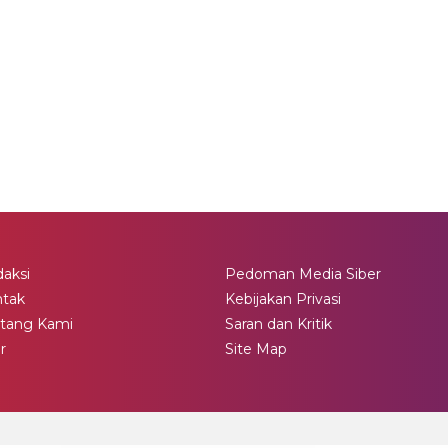
aksi
Pedoman Media Siber
ntak
Kebijakan Privasi
tang Kami
Saran dan Kritik
ir
Site Map