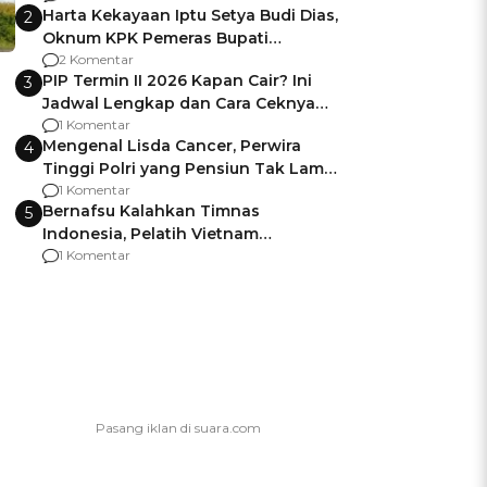
Harta Kekayaan Iptu Setya Budi Dias,
2
Oknum KPK Pemeras Bupati
Pemalang
2 Komentar
PIP Termin II 2026 Kapan Cair? Ini
3
Jadwal Lengkap dan Cara Ceknya
agar Dana Tidak Hangus!
1 Komentar
Mengenal Lisda Cancer, Perwira
4
Tinggi Polri yang Pensiun Tak Lama
Usai Jadi Brigjen
1 Komentar
Bernafsu Kalahkan Timnas
5
Indonesia, Pelatih Vietnam
Berencana Pakai Jimat di Pakansari
1 Komentar