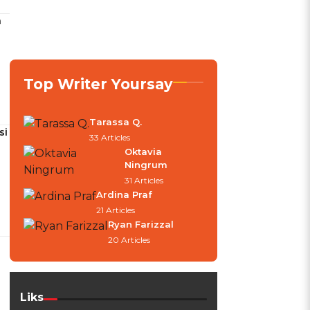
a
Top Writer Yoursay
Tarassa Q.
si
33 Articles
Oktavia
Ningrum
31 Articles
Ardina Praf
21 Articles
Ryan Farizzal
20 Articles
Liks