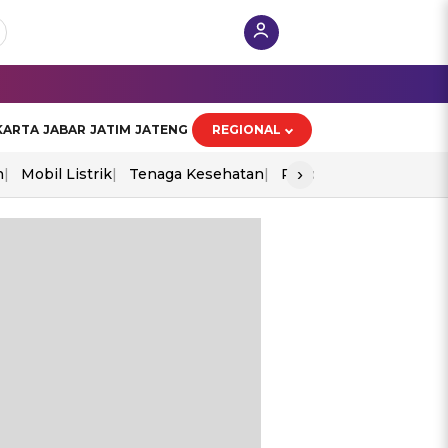
KARTA
JABAR
JATIM
JATENG
REGIONAL
›
n
Mobil Listrik
Tenaga Kesehatan
Piala Aff 2026
Ekono