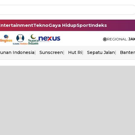
Entertainment
Tekno
Gaya Hidup
Sport
Indeks
REGIONAL:
JA
unan Indonesia
Sunscreen
Hut Ri
Sepatu Jalan
Bante