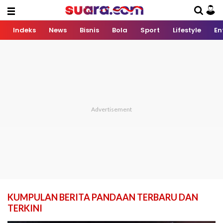
Indeks
News
Bisnis
Bola
Sport
Lifestyle
En
KUMPULAN BERITA PANDAAN TERBARU DAN
TERKINI