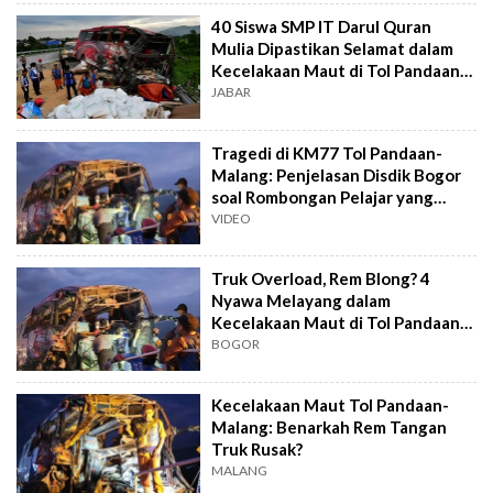
40 Siswa SMP IT Darul Quran
Mulia Dipastikan Selamat dalam
Kecelakaan Maut di Tol Pandaan-
Malang
JABAR
Tragedi di KM77 Tol Pandaan-
Malang: Penjelasan Disdik Bogor
soal Rombongan Pelajar yang
Alami Kecelakaan
VIDEO
Truk Overload, Rem Blong? 4
Nyawa Melayang dalam
Kecelakaan Maut di Tol Pandaan-
Malang
BOGOR
Kecelakaan Maut Tol Pandaan-
Malang: Benarkah Rem Tangan
Truk Rusak?
MALANG