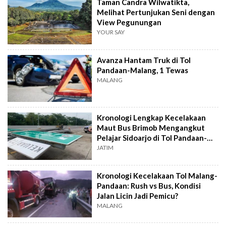
Taman Candra Wilwatikta,
Melihat Pertunjukan Seni dengan
View Pegunungan
YOUR SAY
Avanza Hantam Truk di Tol
Pandaan-Malang, 1 Tewas
MALANG
Kronologi Lengkap Kecelakaan
Maut Bus Brimob Mengangkut
Pelajar Sidoarjo di Tol Pandaan-
Malang
JATIM
Kronologi Kecelakaan Tol Malang-
Pandaan: Rush vs Bus, Kondisi
Jalan Licin Jadi Pemicu?
MALANG