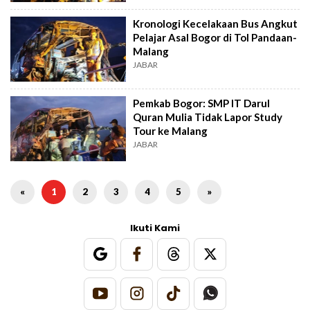
Kronologi Kecelakaan Bus Angkut
Pelajar Asal Bogor di Tol Pandaan-
Malang
JABAR
Pemkab Bogor: SMP IT Darul
Quran Mulia Tidak Lapor Study
Tour ke Malang
JABAR
«
1
2
3
4
5
»
Ikuti Kami