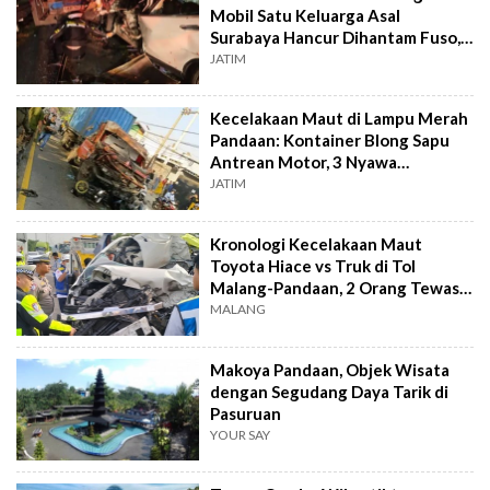
Mobil Satu Keluarga Asal
Surabaya Hancur Dihantam Fuso,
5 Tewas
JATIM
Kecelakaan Maut di Lampu Merah
Pandaan: Kontainer Blong Sapu
Antrean Motor, 3 Nyawa
Melayang
JATIM
Kronologi Kecelakaan Maut
Toyota Hiace vs Truk di Tol
Malang-Pandaan, 2 Orang Tewas
dan 10 Luka!
MALANG
Makoya Pandaan, Objek Wisata
dengan Segudang Daya Tarik di
Pasuruan
YOUR SAY