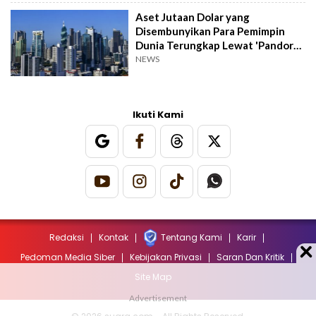
Aset Jutaan Dolar yang
Disembunyikan Para Pemimpin
Dunia Terungkap Lewat 'Pandora
Papers'
NEWS
Ikuti Kami
Redaksi
Kontak
Tentang Kami
Karir
Pedoman Media Siber
Kebijakan Privasi
Saran Dan Kritik
Site Map