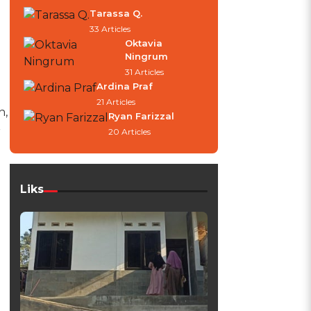
Tarassa Q.
33 Articles
Oktavia
Ningrum
31 Articles
Ardina Praf
21 Articles
n,
Ryan Farizzal
r
20 Articles
Liks