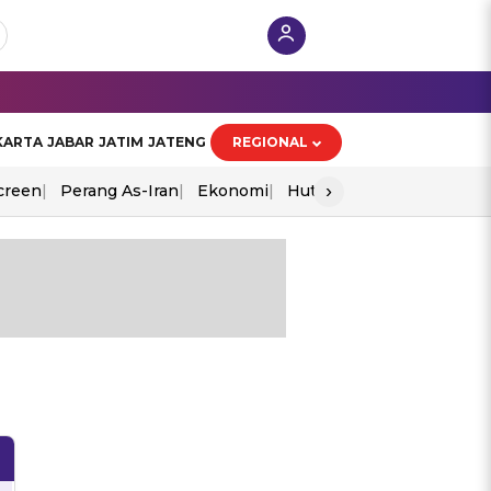
KARTA
JABAR
JATIM
JATENG
REGIONAL
›
creen
Perang As-Iran
Ekonomi
Hut Ri