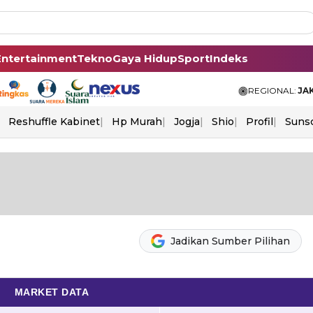
Entertainment
Tekno
Gaya Hidup
Sport
Indeks
REGIONAL:
JA
Reshuffle Kabinet
Hp Murah
Jogja
Shio
Profil
Suns
Jadikan Sumber Pilihan
MARKET DATA