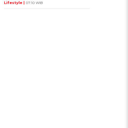
Lifestyle |
07:10 WIB