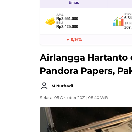
Emas
IHSG
JUAL
6.34
Rp2.551.000
BELI
SRIK
Rp2.425.000
307
▼ 0,16%
Airlangga Hartanto
Pandora Papers, Pa
M Nurhadi
Selasa, 05 Oktober 2021 | 08:40 WIB