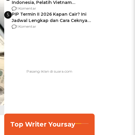
Indonesia, Pelatih Vietnam
Berencana Pakai Jimat di Pakansari
1 Komentar
PIP Termin II 2026 Kapan Cair? Ini
5
Jadwal Lengkap dan Cara Ceknya
agar Dana Tidak Hangus!
1 Komentar
Top Writer Yoursay