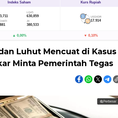
Indeks Saham
Kurs Rupiah
LQ45
3,711
630,859
USD/IDR
17.914
EHATI
JII
,881
380,533
▲ 0,00%
▼ 0,10%
 dan Luhut Mencuat di Kasus
kar Minta Pemerintah Tegas
Perbesar