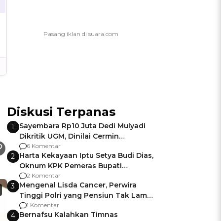
Diskusi Terpanas
Sayembara Rp10 Juta Dedi Mulyadi
1
Dikritik UGM, Dinilai Cermin
Gagalnya Negara Jamin Keamanan
6 Komentar
Harta Kekayaan Iptu Setya Budi Dias,
2
Oknum KPK Pemeras Bupati
Pemalang
2 Komentar
Mengenal Lisda Cancer, Perwira
3
Tinggi Polri yang Pensiun Tak Lama
Usai Jadi Brigjen
1 Komentar
Bernafsu Kalahkan Timnas
4