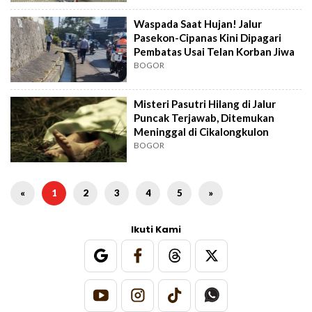
Waspada Saat Hujan! Jalur
Pasekon-Cipanas Kini Dipagari
Pembatas Usai Telan Korban Jiwa
BOGOR
Misteri Pasutri Hilang di Jalur
Puncak Terjawab, Ditemukan
Meninggal di Cikalongkulon
BOGOR
«
1
2
3
4
5
»
Ikuti Kami