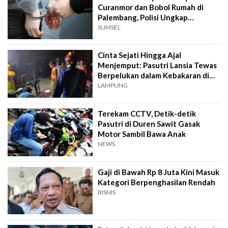
Curanmor dan Bobol Rumah di
Palembang, Polisi Ungkap
Modusnya
SUMSEL
Cinta Sejati Hingga Ajal
Menjemput: Pasutri Lansia Tewas
Berpelukan dalam Kebakaran di
Way Panji
LAMPUNG
Terekam CCTV, Detik-detik
Pasutri di Duren Sawit Gasak
Motor Sambil Bawa Anak
NEWS
Gaji di Bawah Rp 8 Juta Kini Masuk
Kategori Berpenghasilan Rendah
BISNIS