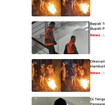
Bapak T
Bupati P
News
| J
Dikecam!
Hamburk
News
| J
Di Teng
Pegawai