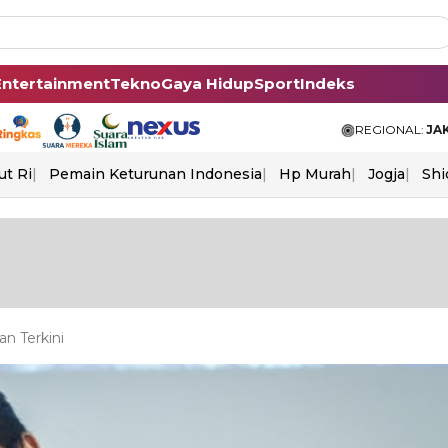
Entertainment
Tekno
Gaya Hidup
Sport
Indeks
REGIONAL:
JA
ut Ri
Pemain Keturunan Indonesia
Hp Murah
Jogja
Shi
n Terkini