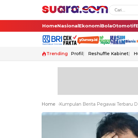
Home
Nasional
Ekonomi
Bola
Otomotif
Trending
Profil
Reshuffle Kabinet
H
Home
Kumpulan Berita Pegawai Terbaru Da