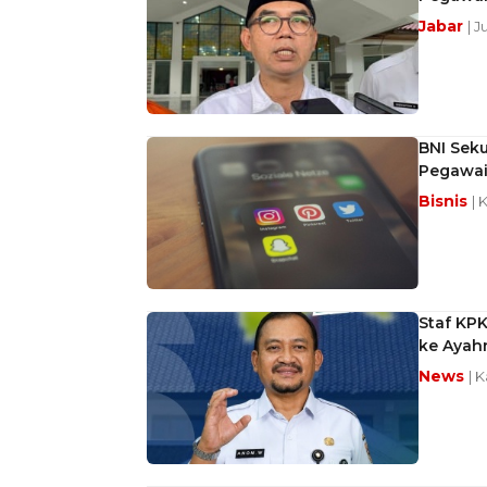
Jabar
| J
BNI Sek
Pegawai 
Bisnis
| 
Staf KPK
ke Ayah
News
| 