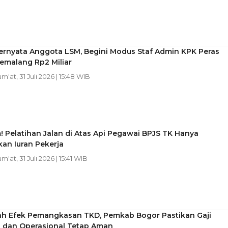
ernyata Anggota LSM, Begini Modus Staf Admin KPK Peras
emalang Rp2 Miliar
um'at, 31 Juli 2026 | 15:48 WIB
 Pelatihan Jalan di Atas Api Pegawai BPJS TK Hanya
an Iuran Pekerja
um'at, 31 Juli 2026 | 15:41 WIB
ah Efek Pemangkasan TKD, Pemkab Bogor Pastikan Gaji
 dan Operasional Tetap Aman