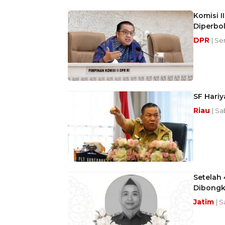
Komisi I
Diperbo
DPR
| Se
SF Hariy
Riau
| Sa
Setelah
Dibongk
Jatim
| 