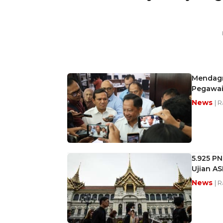
Mendagri
Pegawa
News
| 
5.925 PN
Ujian AS
News
| 