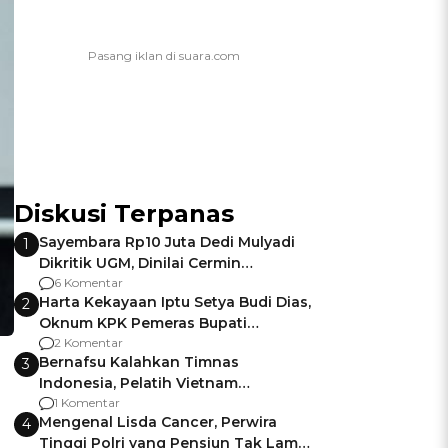
Diskusi Terpanas
Sayembara Rp10 Juta Dedi Mulyadi
1
Dikritik UGM, Dinilai Cermin
Gagalnya Negara Jamin Keamanan
6 Komentar
Harta Kekayaan Iptu Setya Budi Dias,
2
Oknum KPK Pemeras Bupati
Pemalang
2 Komentar
Bernafsu Kalahkan Timnas
3
Indonesia, Pelatih Vietnam
Berencana Pakai Jimat di Pakansari
1 Komentar
Mengenal Lisda Cancer, Perwira
4
Tinggi Polri yang Pensiun Tak Lama