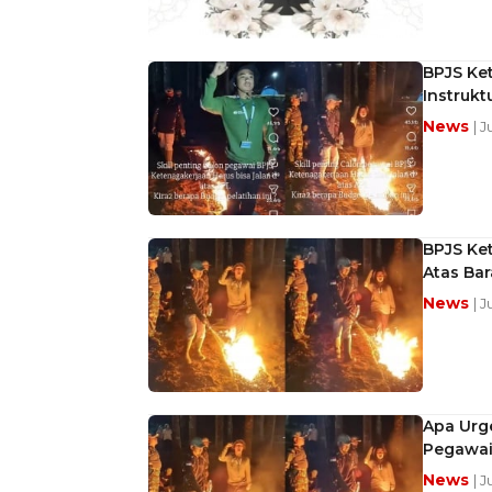
BPJS Ke
Instruk
News
| J
BPJS Ket
Atas Bar
News
| J
Apa Urge
Pegawai 
News
| J