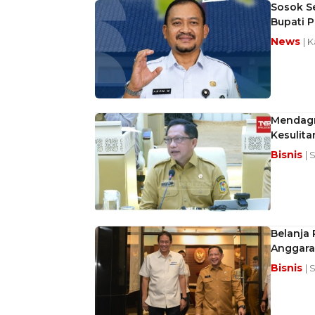
Sosok Se
Bupati 
News
| 
Mendagr
Kesulita
Bisnis
| 
Belanja 
Anggara
Bisnis
| 