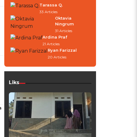
Tarassa Q.
33 Articles
Oktavia
Ningrum
31 Articles
Ardina Praf
21 Articles
Ryan Farizzal
20 Articles
Liks
a