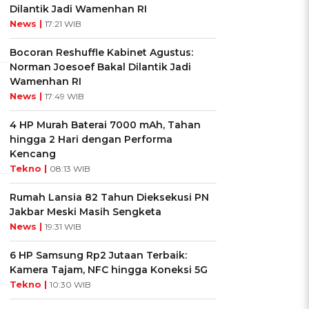
Dilantik Jadi Wamenhan RI
News |
17:21 WIB
Bocoran Reshuffle Kabinet Agustus:
Norman Joesoef Bakal Dilantik Jadi
Wamenhan RI
News |
17:49 WIB
4 HP Murah Baterai 7000 mAh, Tahan
hingga 2 Hari dengan Performa
Kencang
Tekno |
08:13 WIB
Rumah Lansia 82 Tahun Dieksekusi PN
Jakbar Meski Masih Sengketa
News |
19:31 WIB
6 HP Samsung Rp2 Jutaan Terbaik:
Kamera Tajam, NFC hingga Koneksi 5G
Tekno |
10:30 WIB