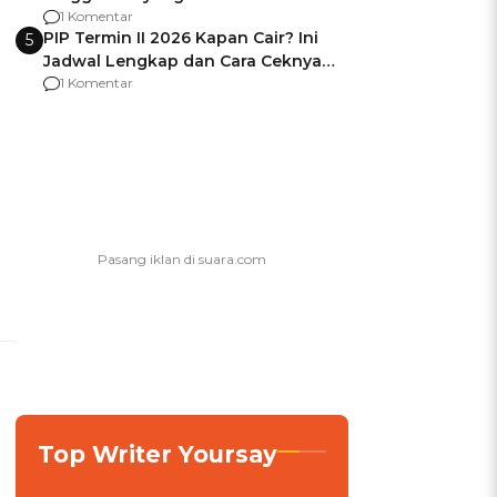
Usai Jadi Brigjen
1 Komentar
PIP Termin II 2026 Kapan Cair? Ini
5
Jadwal Lengkap dan Cara Ceknya
agar Dana Tidak Hangus!
1 Komentar
Top Writer Yoursay