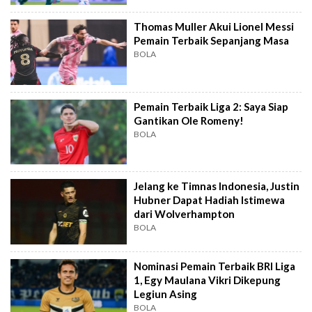
Thomas Muller Akui Lionel Messi
Pemain Terbaik Sepanjang Masa
BOLA
Pemain Terbaik Liga 2: Saya Siap
Gantikan Ole Romeny!
BOLA
Jelang ke Timnas Indonesia, Justin
Hubner Dapat Hadiah Istimewa
dari Wolverhampton
BOLA
Nominasi Pemain Terbaik BRI Liga
1, Egy Maulana Vikri Dikepung
Legiun Asing
BOLA