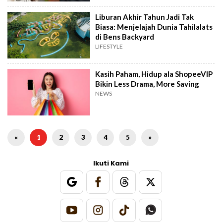
Liburan Akhir Tahun Jadi Tak
Biasa: Menjelajah Dunia Tahilalats
di Bens Backyard
LIFESTYLE
Kasih Paham, Hidup ala ShopeeVIP
Bikin Less Drama, More Saving
NEWS
«
1
2
3
4
5
»
Ikuti Kami