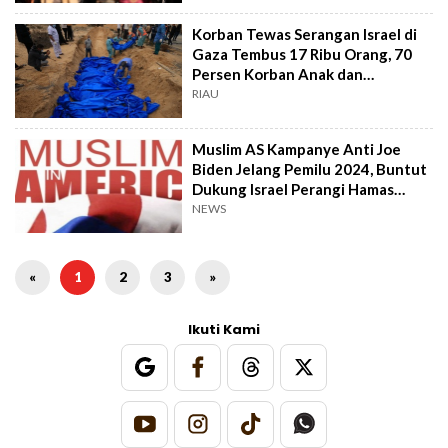
Korban Tewas Serangan Israel di
Gaza Tembus 17 Ribu Orang, 70
Persen Korban Anak dan
Perempuan
RIAU
Muslim AS Kampanye Anti Joe
Biden Jelang Pemilu 2024, Buntut
Dukung Israel Perangi Hamas
Palestina
NEWS
«
1
2
3
»
Ikuti Kami