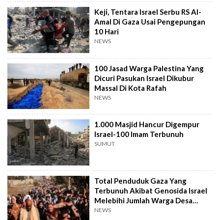
Keji, Tentara Israel Serbu RS Al-
Amal Di Gaza Usai Pengepungan
10 Hari
NEWS
100 Jasad Warga Palestina Yang
Dicuri Pasukan Israel Dikubur
Massal Di Kota Rafah
NEWS
1.000 Masjid Hancur Digempur
Israel-100 Imam Terbunuh
SUMUT
Total Penduduk Gaza Yang
Terbunuh Akibat Genosida Israel
Melebihi Jumlah Warga Desa
Tambun Di Bekasi!
NEWS