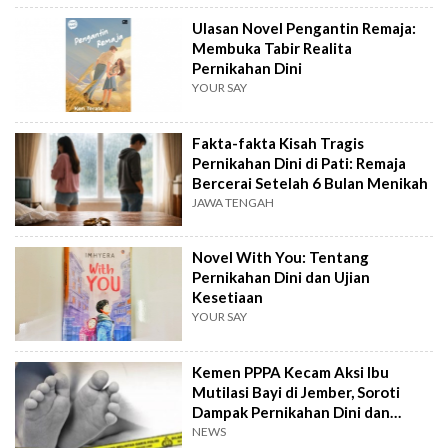
Ulasan Novel Pengantin Remaja:
Membuka Tabir Realita
Pernikahan Dini
YOUR SAY
Fakta-fakta Kisah Tragis
Pernikahan Dini di Pati: Remaja
Bercerai Setelah 6 Bulan Menikah
JAWA TENGAH
Novel With You: Tentang
Pernikahan Dini dan Ujian
Kesetiaan
YOUR SAY
Kemen PPPA Kecam Aksi Ibu
Mutilasi Bayi di Jember, Soroti
Dampak Pernikahan Dini dan
Pengasuhan
NEWS