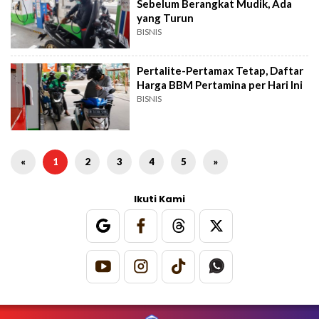
Sebelum Berangkat Mudik, Ada
yang Turun
BISNIS
Pertalite-Pertamax Tetap, Daftar
Harga BBM Pertamina per Hari Ini
BISNIS
«
1
2
3
4
5
»
Ikuti Kami