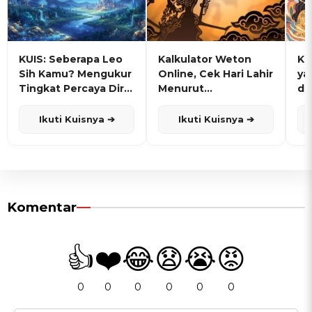
KUIS: Seberapa Leo
Kalkulator Weton
KU
Sih Kamu? Mengukur
Online, Cek Hari Lahir
ya
Tingkat Percaya Diri
Menurut
de
dan Karisma
Penanggalan Jawa
Ikuti Kuisnya ➔
Ikuti Kuisnya ➔
Komentar
👍
❤️
😂
😧
😭
😡
0
0
0
0
0
0