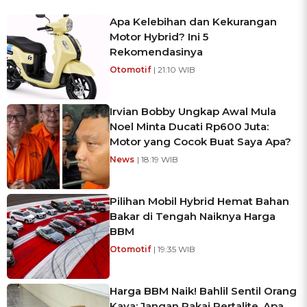
Apa Kelebihan dan Kekurangan
Motor Hybrid? Ini 5
Rekomendasinya
Otomotif
| 21:10 WIB
Irvian Bobby Ungkap Awal Mula
Noel Minta Ducati Rp600 Juta:
Motor yang Cocok Buat Saya Apa?
News
| 18:19 WIB
Pilihan Mobil Hybrid Hemat Bahan
Bakar di Tengah Naiknya Harga
BBM
Otomotif
| 19:35 WIB
Harga BBM Naik! Bahlil Sentil Orang
Kaya: Jangan Pakai Pertalite, Apa