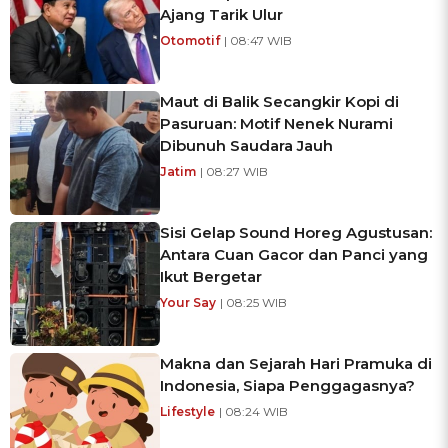
Ajang Tarik Ulur
Otomotif
| 08:47 WIB
Maut di Balik Secangkir Kopi di
Pasuruan: Motif Nenek Nurami
Dibunuh Saudara Jauh
Jatim
| 08:27 WIB
Sisi Gelap Sound Horeg Agustusan:
Antara Cuan Gacor dan Panci yang
Ikut Bergetar
Your Say
| 08:25 WIB
Makna dan Sejarah Hari Pramuka di
Indonesia, Siapa Penggagasnya?
Lifestyle
| 08:24 WIB