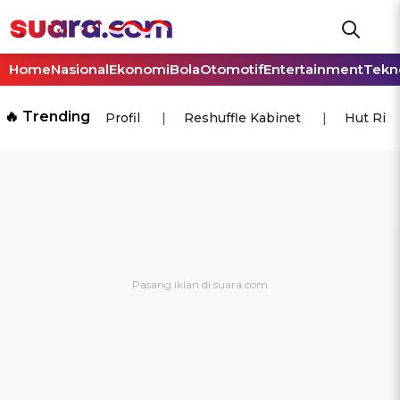
Home
Nasional
Ekonomi
Bola
Otomotif
Entertainment
Tekn
🔥 Trending
Profil
Reshuffle Kabinet
Hut Ri