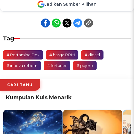
Jadikan Sumber Pilihan
Tag
# Pertamina Dex
# harga BBM
# diesel
# innova reborn
# fortuner
# pajero
CARI TAHU
Kumpulan Kuis Menarik