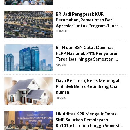
BRI Jadi Penggerak KUR
Perumahan, Pemerintah Beri
Apresiasi untuk Program 3 Juta
Rumah
SUMUT
BTN dan BSN Catat Dominasi
FLPP Nasional, 74% Penyaluran
Terealisasi hingga Semester I
2026
BISNIS
Daya Beli Lesu, Kelas Menengah
Pilih Beli Beras Ketimbang Cicil
Rumah
BISNIS
Likuiditas KPR Mengalir Deras,
SMF Salurkan Pembiayaan
Rp141,61 Triliun hingga Semester