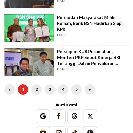
I 2026
BISNIS
Permudah Masyarakat Miliki
Rumah, Bank BSN Hadirkan Siap
KPR
FOTO
Persiapan KUR Perumahan,
Menteri PKP Sebut Kinerja BRI
Tertinggi Dalam Penyaluran
Program
BISNIS
«
1
2
3
4
5
»
Ikuti Kami