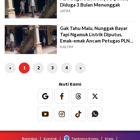
Diduga 3 Bulan Menunggak
JATIM
Gak Tahu Malu, Nunggak Bayar
Tapi Ngamuk Listrik Diputus,
Emak-emak Ancam Petugas PLN
Pakai Kapak
KALTIM
«
1
2
3
4
»
Ikuti Kami
Redaksi
Kontak
Tentang Kami
Karir