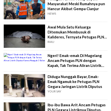
Masyarakat Meski Rumahnya pun
Hancur Akibat Gempa Cianjur
NEWS
Awal Mula Satu Keluarga
Ditemukan Membusuk di
Kalideres, Ternyata Petugas PLN
Sempat Putus Listrik
RIAU
Ngeri! Emak-emak Di Magelang
Ancam Petugas PLN dengan
Kapak, Tak Terima Aliran Listrik
Diputus Karena Nunggak 3 Bulan
Diduga Nunggak Bayar, Emak-
Emak Ngamuk ke Petugas PLN
Gegara Jaringan Listrik Diputus
YOUR SAY
Ibu-ibu Bawa Arit Ancam Petugas
PLN Gegara Listriknya Diputus,