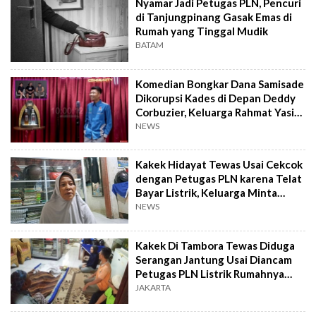
Nyamar Jadi Petugas PLN, Pencuri
di Tanjungpinang Gasak Emas di
Rumah yang Tinggal Mudik
BATAM
Komedian Bongkar Dana Samisade
Dikorupsi Kades di Depan Deddy
Corbuzier, Keluarga Rahmat Yasin
Kena Sentil
NEWS
Kakek Hidayat Tewas Usai Cekcok
dengan Petugas PLN karena Telat
Bayar Listrik, Keluarga Minta
Pertanggungjawaban
NEWS
Kakek Di Tambora Tewas Diduga
Serangan Jantung Usai Diancam
Petugas PLN Listrik Rumahnya
Akan Diputus
JAKARTA