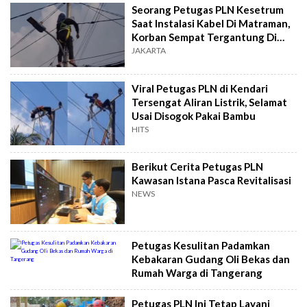
Seorang Petugas PLN Kesetrum
Saat Instalasi Kabel Di Matraman,
Korban Sempat Tergantung Di
Tiang Listrik
JAKARTA
Viral Petugas PLN di Kendari
Tersengat Aliran Listrik, Selamat
Usai Disogok Pakai Bambu
HITS
Berikut Cerita Petugas PLN
Kawasan Istana Pasca Revitalisasi
NEWS
Petugas Kesulitan Padamkan
Kebakaran Gudang Oli Bekas dan
Rumah Warga di Tangerang
Petugas PLN Ini Tetap Layani