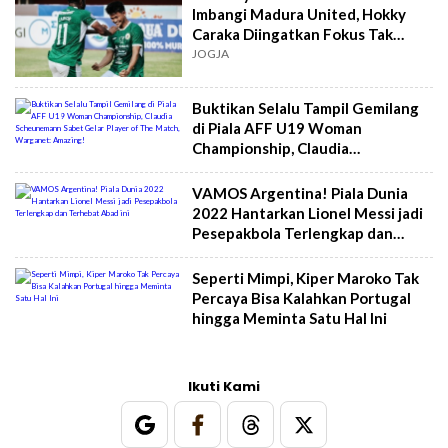
Imbangi Madura United, Hokky
Caraka Diingatkan Fokus Tak
Perlu Gubris Netizen
JOGJA
Buktikan Selalu Tampil Gemilang
di Piala AFF U19 Woman
Championship, Claudia
Scheunemann Sabet Gelar Player
of The Match, Warganet:
VAMOS Argentina! Piala Dunia
Amazing!
2022 Hantarkan Lionel Messi jadi
Pesepakbola Terlengkap dan
Terhebat Abad ini
Seperti Mimpi, Kiper Maroko Tak
Percaya Bisa Kalahkan Portugal
hingga Meminta Satu Hal Ini
Ikuti Kami