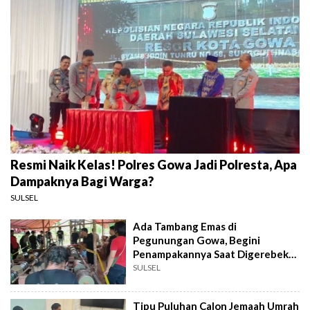
Resmi Naik Kelas! Polres Gowa Jadi Polresta, Apa
Dampaknya Bagi Warga?
SULSEL
Ada Tambang Emas di
Pegunungan Gowa, Begini
Penampakannya Saat Digerebek
Polisi
SULSEL
Tipu Puluhan Calon Jemaah Umrah