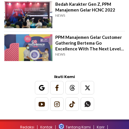
Bedah Karakter Gen Z, PPM
Manajemen Gelar HCNC 2022
NEWS
PPM Manajemen Gelar Customer
Gathering Bertema Go
Excellence With The Next Level
of Generation
NEWS
Ikuti Kami
Redaksi
Kontak
Tentang Kami
Karir