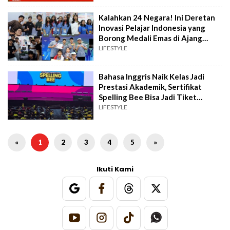
Kalahkan 24 Negara! Ini Deretan
Inovasi Pelajar Indonesia yang
Borong Medali Emas di Ajang
Bergengsi
LIFESTYLE
Bahasa Inggris Naik Kelas Jadi
Prestasi Akademik, Sertifikat
Spelling Bee Bisa Jadi Tiket
Beasiswa
LIFESTYLE
«
1
2
3
4
5
»
Ikuti Kami