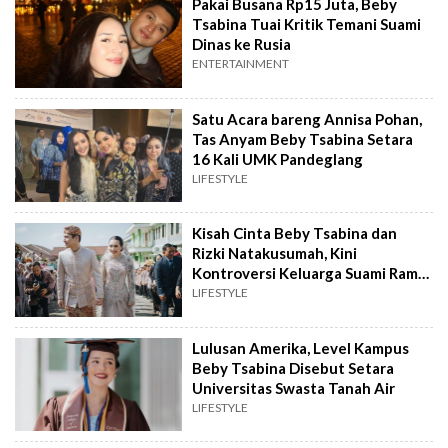
Pakai Busana Rp15 Juta, Beby
Tsabina Tuai Kritik Temani Suami
Dinas ke Rusia
ENTERTAINMENT
Satu Acara bareng Annisa Pohan,
Tas Anyam Beby Tsabina Setara
16 Kali UMK Pandeglang
LIFESTYLE
Kisah Cinta Beby Tsabina dan
Rizki Natakusumah, Kini
Kontroversi Keluarga Suami Ramai
Dikulik
LIFESTYLE
Lulusan Amerika, Level Kampus
Beby Tsabina Disebut Setara
Universitas Swasta Tanah Air
LIFESTYLE