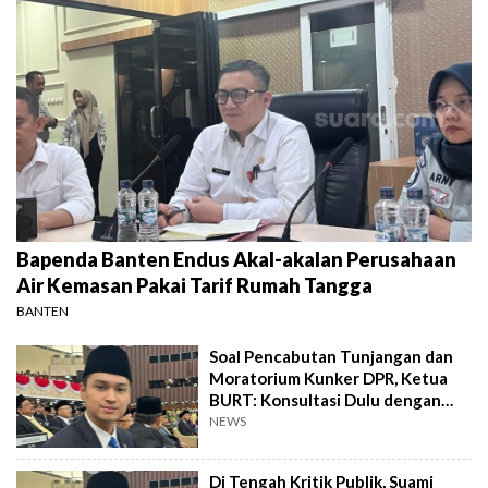
Bapenda Banten Endus Akal-akalan Perusahaan
Air Kemasan Pakai Tarif Rumah Tangga
BANTEN
Soal Pencabutan Tunjangan dan
Moratorium Kunker DPR, Ketua
BURT: Konsultasi Dulu dengan
Pimpinan
NEWS
Di Tengah Kritik Publik, Suami