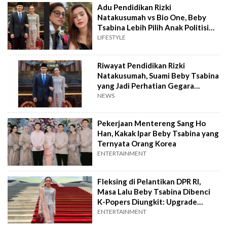
Adu Pendidikan Rizki
Natakusumah vs Bio One, Beby
Tsabina Lebih Pilih Anak Politisi
Ketimbang Aktor
LIFESTYLE
Riwayat Pendidikan Rizki
Natakusumah, Suami Beby Tsabina
yang Jadi Perhatian Gegara
Dinasti Politik
NEWS
Pekerjaan Mentereng Sang Ho
Han, Kakak Ipar Beby Tsabina yang
Ternyata Orang Korea
ENTERTAINMENT
Fleksing di Pelantikan DPR RI,
Masa Lalu Beby Tsabina Dibenci
K-Popers Diungkit: Upgrade
Status
ENTERTAINMENT