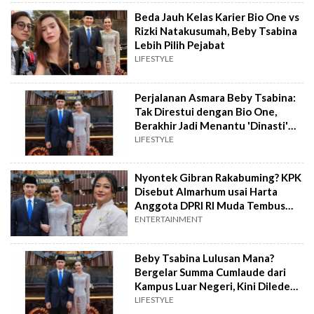
Beda Jauh Kelas Karier Bio One vs
Rizki Natakusumah, Beby Tsabina
Lebih Pilih Pejabat
LIFESTYLE
Perjalanan Asmara Beby Tsabina:
Tak Direstui dengan Bio One,
Berakhir Jadi Menantu 'Dinasti'
Pandeglang
LIFESTYLE
Nyontek Gibran Rakabuming? KPK
Disebut Almarhum usai Harta
Anggota DPRI RI Muda Tembus
Milyaran Rupiah
ENTERTAINMENT
Beby Tsabina Lulusan Mana?
Bergelar Summa Cumlaude dari
Kampus Luar Negeri, Kini Diledek
Salah Pilih Suami
LIFESTYLE