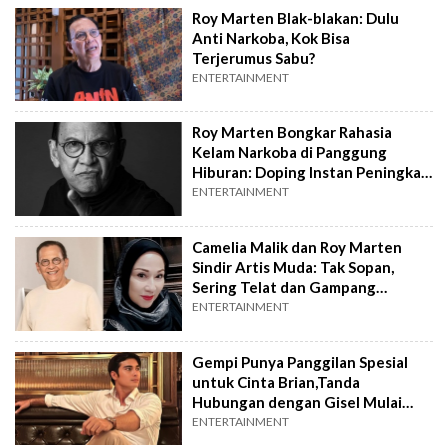
Roy Marten Blak-blakan: Dulu
Anti Narkoba, Kok Bisa
Terjerumus Sabu?
ENTERTAINMENT
Roy Marten Bongkar Rahasia
Kelam Narkoba di Panggung
Hiburan: Doping Instan Peningkat
Percaya Diri
ENTERTAINMENT
Camelia Malik dan Roy Marten
Sindir Artis Muda: Tak Sopan,
Sering Telat dan Gampang
Bongkar Aib
ENTERTAINMENT
Gempi Punya Panggilan Spesial
untuk Cinta Brian,Tanda
Hubungan dengan Gisel Mulai
Direstui?
ENTERTAINMENT