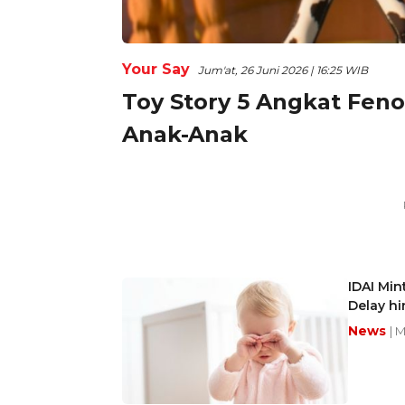
Your Say
Jum'at, 26 Juni 2026 | 16:25 WIB
Toy Story 5 Angkat Fen
Anak-Anak
IDAI Mi
Delay hi
News
| 