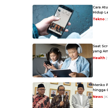
Cara At
Hidup L
Tekno
|
Saat Scr
yang Am
Health
|
Menko P
hingga 
News
| 