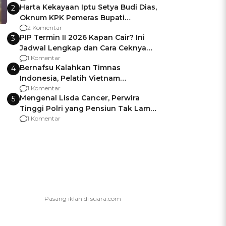
Harta Kekayaan Iptu Setya Budi Dias,
2
Oknum KPK Pemeras Bupati
Pemalang
2 Komentar
PIP Termin II 2026 Kapan Cair? Ini
3
Jadwal Lengkap dan Cara Ceknya
agar Dana Tidak Hangus!
1 Komentar
Bernafsu Kalahkan Timnas
4
Indonesia, Pelatih Vietnam
Berencana Pakai Jimat di Pakansari
1 Komentar
Mengenal Lisda Cancer, Perwira
5
Tinggi Polri yang Pensiun Tak Lama
Usai Jadi Brigjen
1 Komentar