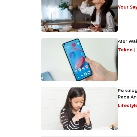
Your Sa
Atur Wak
Tekno
|
Psikolo
Pada An
Lifestyl