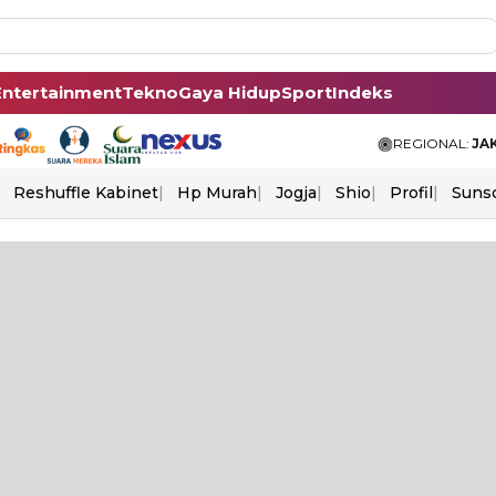
Entertainment
Tekno
Gaya Hidup
Sport
Indeks
REGIONAL:
JA
Reshuffle Kabinet
Hp Murah
Jogja
Shio
Profil
Suns