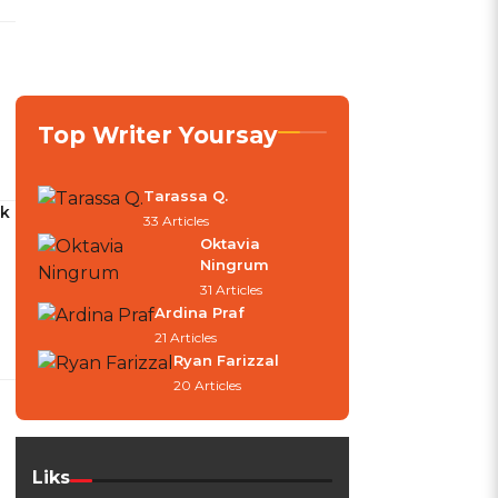
Top Writer Yoursay
Tarassa Q.
ak
33 Articles
Oktavia
Ningrum
31 Articles
Ardina Praf
21 Articles
Ryan Farizzal
20 Articles
Liks