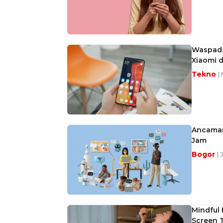
Waspada
Xiaomi 
Tekno
|
Ancaman 
Jam
Bogor
| 
Mindful 
Screen 