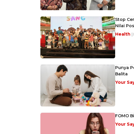
Stop Ce
Nilai Pos
Health
|
Punya Pe
Balita
Your Sa
FOMO Bi
Your Sa