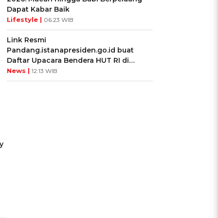
Dapat Kabar Baik
Lifestyle |
06:23 WIB
Link Resmi
Pandang.istanapresiden.go.id buat
Daftar Upacara Bendera HUT RI di
Istana Negara
News |
12:13 WIB
y