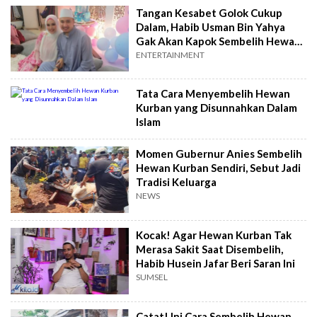
Tangan Kesabet Golok Cukup
Dalam, Habib Usman Bin Yahya
Gak Akan Kapok Sembelih Hewan
Kurban
ENTERTAINMENT
Tata Cara Menyembelih Hewan
Kurban yang Disunnahkan Dalam
Islam
Momen Gubernur Anies Sembelih
Hewan Kurban Sendiri, Sebut Jadi
Tradisi Keluarga
NEWS
Kocak! Agar Hewan Kurban Tak
Merasa Sakit Saat Disembelih,
Habib Husein Jafar Beri Saran Ini
SUMSEL
Catat! Ini Cara Sembelih Hewan