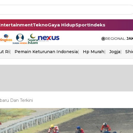
Entertainment
Tekno
Gaya Hidup
Sport
Indeks
REGIONAL:
JA
ut Ri
Pemain Keturunan Indonesia
Hp Murah
Jogja
Shi
baru Dan Terkini