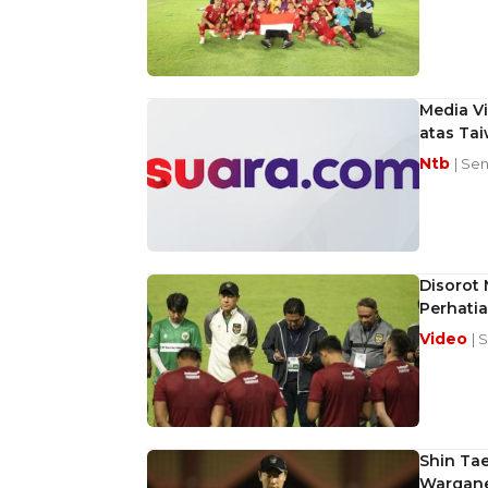
Media V
atas Ta
Ntb
| Se
Disorot 
Perhati
Video
| 
Shin Tae
Warganet