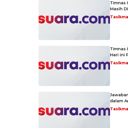
Timnas I
Masih D
Tasikma
Timnas I
Hari ini
Tasikma
Jawaban
dalam An
Tasikma