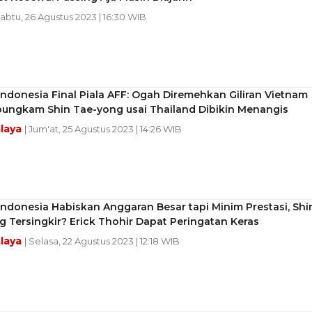
Sabtu, 26 Agustus 2023 | 16:30 WIB
ndonesia Final Piala AFF: Ogah Diremehkan Giliran Vietnam
bungkam Shin Tae-yong usai Thailand Dibikin Menangis
laya
| Jum'at, 25 Agustus 2023 | 14:26 WIB
ndonesia Habiskan Anggaran Besar tapi Minim Prestasi, Shi
 Tersingkir? Erick Thohir Dapat Peringatan Keras
laya
| Selasa, 22 Agustus 2023 | 12:18 WIB