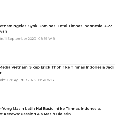
ietnam Ngeles, Syok Dominasi Total Timnas Indonesia U-23
iwan
nin, 11 September 2023 | 08:59 WIB
Media Vietnam, Sikap Erick Thohir ke Timnas Indonesia Jadi
an
Sabtu, 26 Agustus 2023 | 19:30 WIB
-Yong Masih Latih Hal Basic Ini ke Timnas Indonesia,
 Kecewa: Passing Aja Masih Diajarin