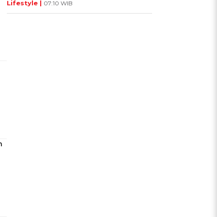
Lifestyle |
07:10 WIB
n