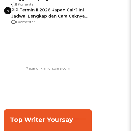
Usai Jadi Brigjen
1 Komentar
PIP Termin II 2026 Kapan Cair? Ini
5
Jadwal Lengkap dan Cara Ceknya
agar Dana Tidak Hangus!
1 Komentar
Top Writer Yoursay