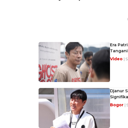
Era Patr
Tangani
Video
| 
Djanur S
Signifik
Bogor
| 