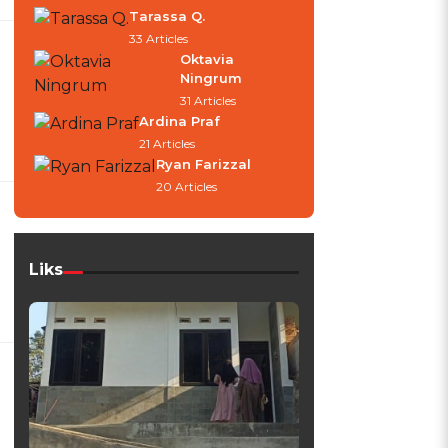
Tarassa Q.
33 Articles
Oktavia
Ningrum
31 Articles
Ardina Praf
21 Articles
Ryan Farizzal
20 Articles
n
Liks