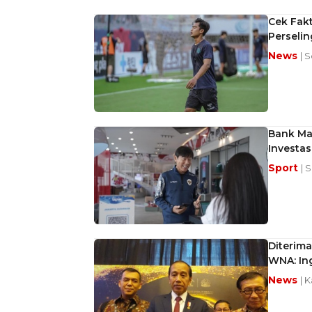
Cek Fakt
Perseli
News
| 
Bank Ma
Investas
Sport
| 
Diterima
WNA: Ing
News
| K