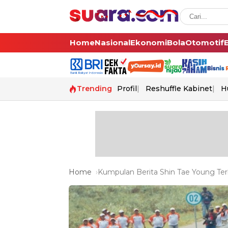
Home
Nasional
Ekonomi
Bola
Otomotif
Trending
Profil
Reshuffle Kabinet
H
Home
Kumpulan Berita Shin Tae Young Ter