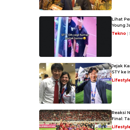
Lihat P
Young J
Tekno
|
Jejak Ka
STY ke 
Lifestyl
Reaksi 
Final: T
Lifestyl