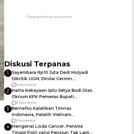
Diskusi Terpanas
Sayembara Rp10 Juta Dedi Mulyadi
1
Dikritik UGM, Dinilai Cermin
Gagalnya Negara Jamin Keamanan
6 Komentar
Harta Kekayaan Iptu Setya Budi Dias,
2
Oknum KPK Pemeras Bupati
Pemalang
2 Komentar
Bernafsu Kalahkan Timnas
3
Indonesia, Pelatih Vietnam
Berencana Pakai Jimat di Pakansari
1 Komentar
Mengenal Lisda Cancer, Perwira
4
Tinggi Polri yang Pensiun Tak Lama