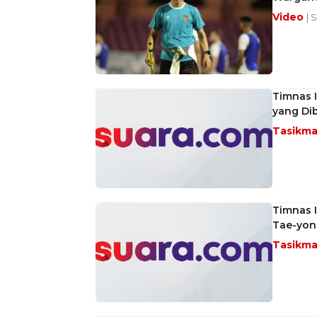
Video
| 
Timnas I
yang Di
Tasikma
Timnas I
Tae-yong
Tasikma