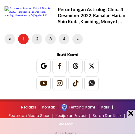
Peruntungan Astrologi China 4
Desember 2022, Ramalan Harian
Shio Kuda, Kambing, Monyet,
Ayam, Anjing dan Babi
«
1
2
3
4
»
Ikuti Kami
Redaksi
Kontak
Tentang Kami
Karir
Pedoman Media Siber
Kebijakan Privasi
Saran Dan Kritik
Site Map