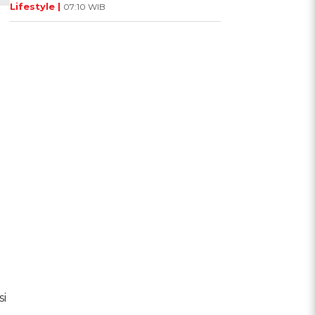
Lifestyle |
07:10 WIB
i