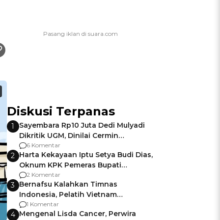
Diskusi Terpanas
Sayembara Rp10 Juta Dedi Mulyadi
1
Dikritik UGM, Dinilai Cermin
Gagalnya Negara Jamin Keamanan
6 Komentar
Harta Kekayaan Iptu Setya Budi Dias,
2
Oknum KPK Pemeras Bupati
Pemalang
2 Komentar
Bernafsu Kalahkan Timnas
3
Indonesia, Pelatih Vietnam
Berencana Pakai Jimat di Pakansari
1 Komentar
Mengenal Lisda Cancer, Perwira
4