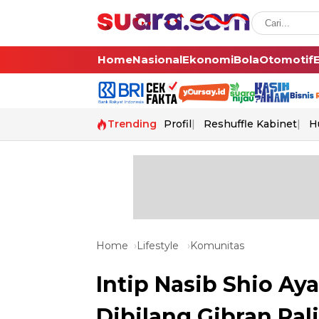
Home
Nasional
Ekonomi
Bola
Otomotif
Trending
Profil
Reshuffle Kabinet
H
Home
Lifestyle
Komunitas
Intip Nasib Shio Ay
Dibilang Gibran Pal