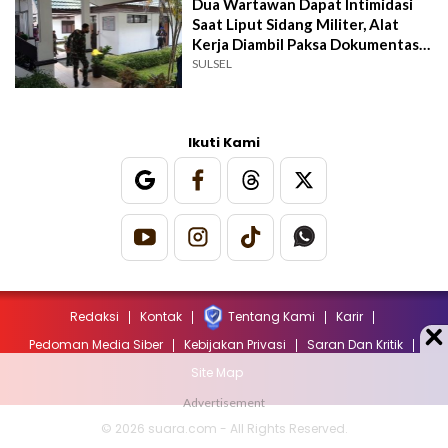
Dua Wartawan Dapat Intimidasi
Saat Liput Sidang Militer, Alat
Kerja Diambil Paksa Dokumentasi
Dihapus
SULSEL
Ikuti Kami
Redaksi
Kontak
Tentang Kami
Karir
Pedoman Media Siber
Kebijakan Privasi
Saran Dan Kritik
Site Map
© 2026 suara.com - All Rights Reserved.