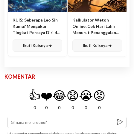
KUIS: Seberapa Leo Sih
Kalkulator Weton
Kamu? Mengukur
Online, Cek Hari Lahir
Tingkat Percaya Diri dan
Menurut Penanggalan
Karisma
Jawa
Ikuti Kuisnya ➔
Ikuti Kuisnya ➔
KOMENTAR
👍
❤️
😂
😧
😭
😡
0
0
0
0
0
0
Isi komentar sepenuhnya adalah tanggung jawab pengguna dan diatur