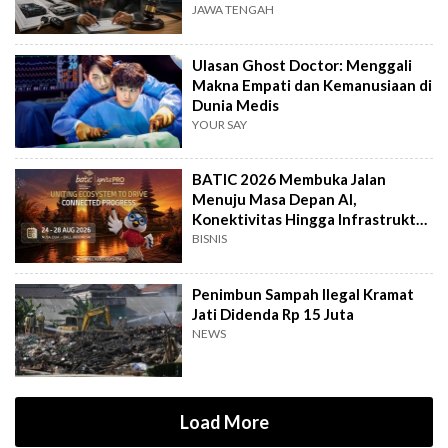
JAWA TENGAH
Ulasan Ghost Doctor: Menggali
Makna Empati dan Kemanusiaan di
Dunia Medis
YOUR SAY
BATIC 2026 Membuka Jalan
Menuju Masa Depan AI,
Konektivitas Hingga Infrastruktur
Digital
BISNIS
Penimbun Sampah Ilegal Kramat
Jati Didenda Rp 15 Juta
NEWS
Load More