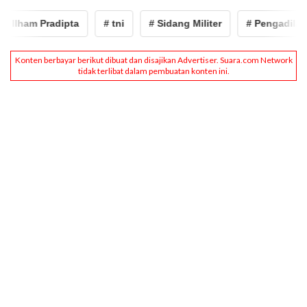
am Pradipta
# tni
# Sidang Militer
# Pengadilan Milit