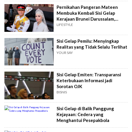
Pernikahan Pangeran Mateen
Membuka Kembali Sisi Gelap
Kerajaan Brunei Darussalam,
Sosok Jefri Bolkiah Diungkit
LIFESTYLE
Sisi Gelap Pemilu: Menyingkap
Realitas yang Tidak Selalu Terlihat
YOUR SAY
Sisi Gelap Emiten: Transparansi
Keterbukaan Informasi jadi
Sorotan OJK
BISNIS
Sisi Gelap di Balik Panggung
Kejayaan: Cedera yang
Menghantui Pesepakbola