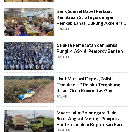
Bank Sumsel Babel Perkuat
Kemitraan Strategis dengan
Pemkab Lahat, Dukung Akselerasi
Ekonomi Daerah
SUMSEL
6 Fakta Pemecatan dan Sanksi
Pungli 4 ASN di Pemprov Banten
BANTEN
Usut Mutilasi Depok, Polisi
Temukan HP Pelaku Tergabung
dalam Grup Komunitas Gay
JABAR
Macet Jalur Bojonegara Bikin
Sopir Angkot Merugi, Pemprov
Banten Janjikan Keputusan Baru 4
Hari Lagi
BANTEN