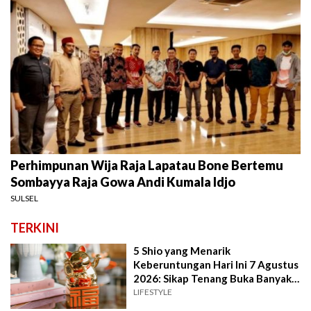
Perhimpunan Wija Raja Lapatau Bone Bertemu
Sombayya Raja Gowa Andi Kumala Idjo
SULSEL
TERKINI
5 Shio yang Menarik
Keberuntungan Hari Ini 7 Agustus
2026: Sikap Tenang Buka Banyak
Peluang
LIFESTYLE