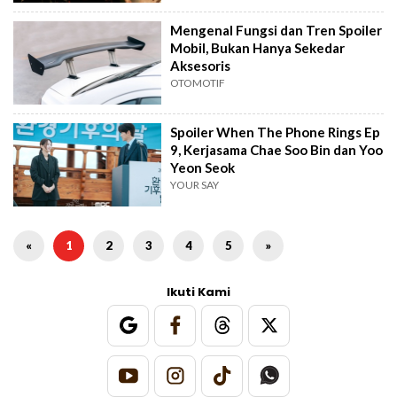
Mengenal Fungsi dan Tren Spoiler
Mobil, Bukan Hanya Sekedar
Aksesoris
OTOMOTIF
Spoiler When The Phone Rings Ep
9, Kerjasama Chae Soo Bin dan Yoo
Yeon Seok
YOUR SAY
«
1
2
3
4
5
»
Ikuti Kami