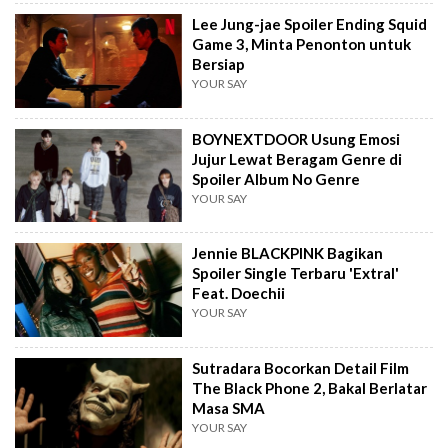
Lee Jung-jae Spoiler Ending Squid
Game 3, Minta Penonton untuk
Bersiap
YOUR SAY
BOYNEXTDOOR Usung Emosi
Jujur Lewat Beragam Genre di
Spoiler Album No Genre
YOUR SAY
Jennie BLACKPINK Bagikan
Spoiler Single Terbaru 'Extral'
Feat. Doechii
YOUR SAY
Sutradara Bocorkan Detail Film
The Black Phone 2, Bakal Berlatar
Masa SMA
YOUR SAY