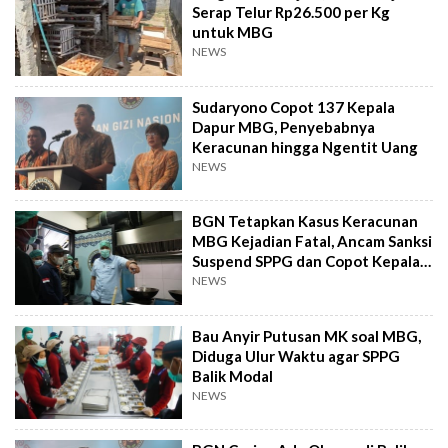
Serap Telur Rp26.500 per Kg
untuk MBG
NEWS
Sudaryono Copot 137 Kepala
Dapur MBG, Penyebabnya
Keracunan hingga Ngentit Uang
NEWS
BGN Tetapkan Kasus Keracunan
MBG Kejadian Fatal, Ancam Sanksi
Suspend SPPG dan Copot Kepala
Dapur
NEWS
Bau Anyir Putusan MK soal MBG,
Diduga Ulur Waktu agar SPPG
Balik Modal
NEWS