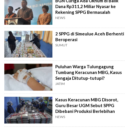
BGN Curiga Ada Oknum di Balik
Dana Rp311,2 Miliar Nyasar ke
Rekening SPPG Bermasalah
NEWS
2 SPPG di Simeulue Aceh Berhenti
Beroperasi
SUMUT
Puluhan Warga Tulungagung
Tumbang Keracunan MBG, Kasus
Sengaja Ditutup-tutupi?
JATIM
Kasus Keracunan MBG Disorot,
Guru Besar UGM Sebut SPPG
Dibebani Produksi Berlebihan
NEWS