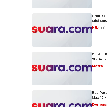
Prediks
Misi Ma
Ntb
| Min
Buntut P
Stadion
Metro
| 
Bus Pers
Maaf Jik
Denpas