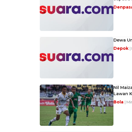
Denpas
Dewa Un
Depok
|
Nil Maiz
Lawan Ka
Bola
| M