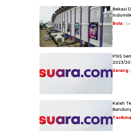
Bekasi D
Indomil
Bola
| Se
PSIS Sem
2023/20
Serang
Kalah Te
Bandung
Tasikma