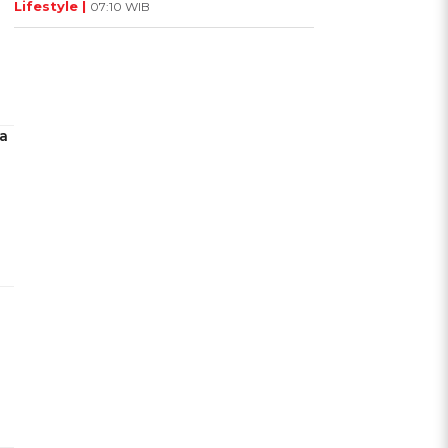
Lifestyle |
07:10 WIB
a