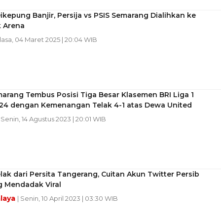
ikepung Banjir, Persija vs PSIS Semarang Dialihkan ke
k Arena
lasa, 04 Maret 2025 | 20:04 WIB
arang Tembus Posisi Tiga Besar Klasemen BRI Liga 1
24 dengan Kemenangan Telak 4-1 atas Dewa United
| Senin, 14 Agustus 2023 | 20:01 WIB
lak dari Persita Tangerang, Cuitan Akun Twitter Persib
 Mendadak Viral
laya
| Senin, 10 April 2023 | 03:30 WIB