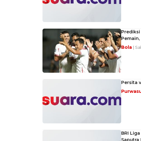
Prediksi
Pemain,
Bola
| Sa
Persita 
Purwas
BRI Liga
Saputra