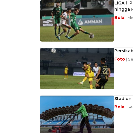
LIGA 1: 
hingga 
Bola
| M
Persikab
Foto
| S
Stadion
Bola
| Se