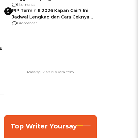
Usai Jadi Brigjen
1 Komentar
PIP Termin II 2026 Kapan Cair? Ini
5
Jadwal Lengkap dan Cara Ceknya
agar Dana Tidak Hangus!
1 Komentar
u
Top Writer Yoursay