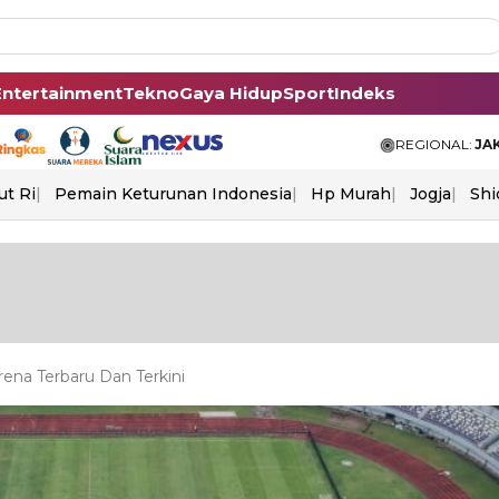
Entertainment
Tekno
Gaya Hidup
Sport
Indeks
REGIONAL:
JA
ut Ri
Pemain Keturunan Indonesia
Hp Murah
Jogja
Shi
ena Terbaru Dan Terkini