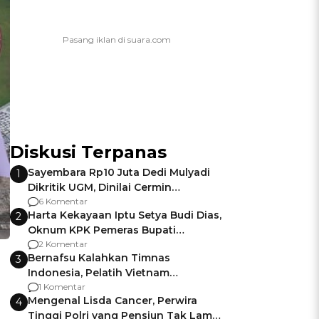
Diskusi Terpanas
Sayembara Rp10 Juta Dedi Mulyadi
1
Dikritik UGM, Dinilai Cermin
Gagalnya Negara Jamin Keamanan
6 Komentar
Harta Kekayaan Iptu Setya Budi Dias,
2
Oknum KPK Pemeras Bupati
Pemalang
2 Komentar
Bernafsu Kalahkan Timnas
3
Indonesia, Pelatih Vietnam
Berencana Pakai Jimat di Pakansari
1 Komentar
Mengenal Lisda Cancer, Perwira
4
Tinggi Polri yang Pensiun Tak Lama