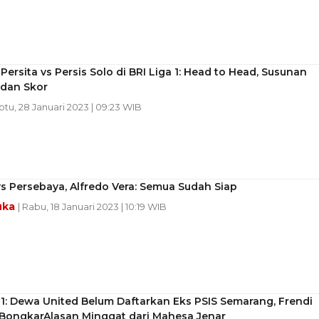
 Persita vs Persis Solo di BRI Liga 1: Head to Head, Susunan
 dan Skor
btu, 28 Januari 2023 | 09:23 WIB
vs Persebaya, Alfredo Vera: Semua Sudah Siap
uka
| Rabu, 18 Januari 2023 | 10:19 WIB
 1: Dewa United Belum Daftarkan Eks PSIS Semarang, Frendi
 BongkarAlasan Minggat dari Mahesa Jenar