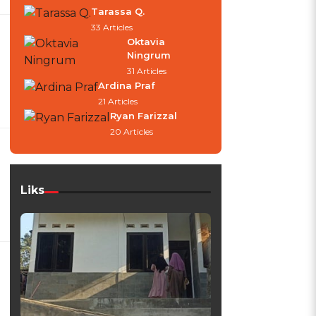
Tarassa Q.
33 Articles
Oktavia
Ningrum
31 Articles
Ardina Praf
21 Articles
Ryan Farizzal
20 Articles
Liks