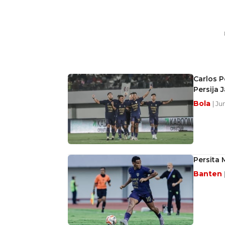
Carlos P
Persija 
Bola
| Ju
Persita 
Banten