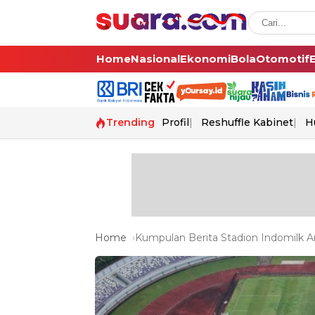
Home
Nasional
Ekonomi
Bola
Otomotif
Trending
Profil
Reshuffle Kabinet
H
Home
Kumpulan Berita Stadion Indomilk Ar