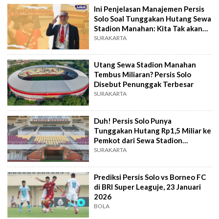
Ini Penjelasan Manajemen Persis
Solo Soal Tunggakan Hutang Sewa
Stadion Manahan: Kita Tak akan
Lari!
SURAKARTA
Utang Sewa Stadion Manahan
Tembus Miliaran? Persis Solo
Disebut Penunggak Terbesar
SURAKARTA
Duh! Persis Solo Punya
Tunggakan Hutang Rp1,5 Miliar ke
Pemkot dari Sewa Stadion
Manahan
SURAKARTA
Prediksi Persis Solo vs Borneo FC
di BRI Super Leaguje, 23 Januari
2026
BOLA