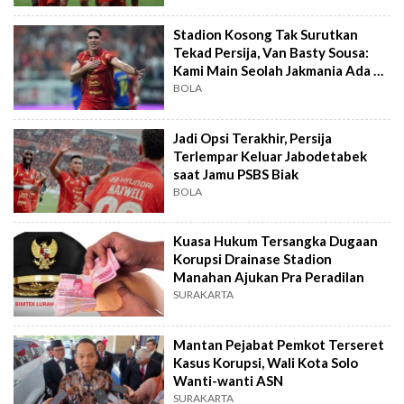
Stadion Kosong Tak Surutkan
Tekad Persija, Van Basty Sousa:
Kami Main Seolah Jakmania Ada di
Tribun!
BOLA
Jadi Opsi Terakhir, Persija
Terlempar Keluar Jabodetabek
saat Jamu PSBS Biak
BOLA
Kuasa Hukum Tersangka Dugaan
Korupsi Drainase Stadion
Manahan Ajukan Pra Peradilan
SURAKARTA
Mantan Pejabat Pemkot Terseret
Kasus Korupsi, Wali Kota Solo
Wanti-wanti ASN
SURAKARTA