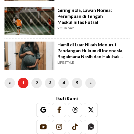
Giring Bola, Lawan Norma:
Perempuan di Tengah
Maskulinitas Futsal
YOUR SAY
Hamil di Luar Nikah Menurut
Pandangan Hukum di Indonesia,
Bagaimana Nasib dan Hak-hak
Anak?
LIFESTYLE
«
1
2
3
4
5
»
Ikuti Kami