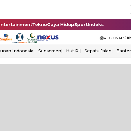
Entertainment
Tekno
Gaya Hidup
Sport
Indeks
REGIONAL:
JA
unan Indonesia
Sunscreen
Hut Ri
Sepatu Jalan
Bante