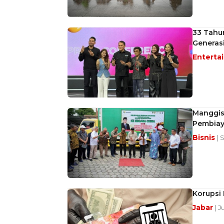
33 Tahun
Generas
Enterta
Manggis
Pembiay
Bisnis
| 
Korupsi 
Jabar
| J