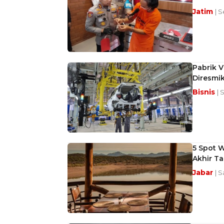
Jatim
| S
Pabrik 
Diresmi
Bisnis
| 
5 Spot W
Akhir T
Jabar
| 