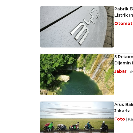
Pabrik B
Listrik 
Otomot
5 Rekom
Dijamin 
Jabar
| S
Arus Bal
Jakarta
Foto
| K