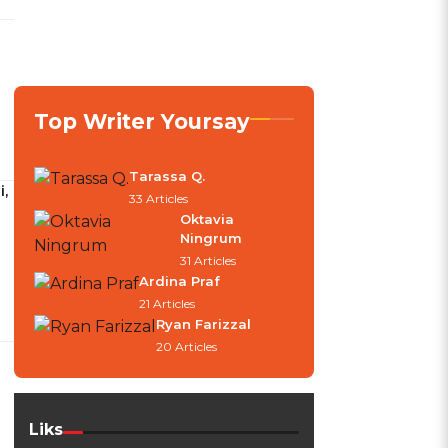
Top Writer Yoursay
Tarassa Q.
,
33 Articles
Oktavia
Ningrum
31 Articles
Ardina Praf
21 Articles
Ryan Farizzal
20 Articles
Liks