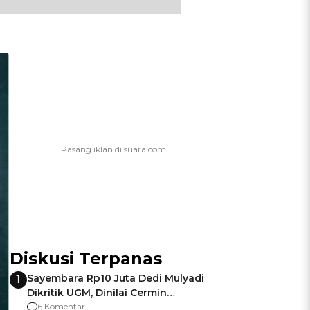
Diskusi Terpanas
Sayembara Rp10 Juta Dedi Mulyadi
1
Dikritik UGM, Dinilai Cermin
Gagalnya Negara Jamin Keamanan
6 Komentar