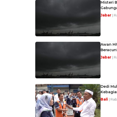
Misteri 
Gabung
Jabar
| 
Awan Hi
Beracun
Jabar
| 
Dedi Mu
Kebagia
Bali
| Rab