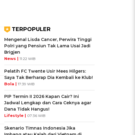
TERPOPULER
Mengenal Lisda Cancer, Perwira Tinggi
Polri yang Pensiun Tak Lama Usai Jadi
Brigjen
News |
11:22 WIB
Pelatih FC Twente Usir Mees Hilgers:
Saya Tak Berharap Dia Kembali ke Klub!
Bola |
17:39 WIB
PIP Termin II 2026 Kapan Cair? Ini
Jadwal Lengkap dan Cara Ceknya agar
Dana Tidak Hangus!
Lifestyle |
07:36 WIB
Skenario Timnas Indonesia Jika
Imbang atau Kalah dari Vietnam di