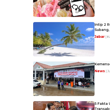
Intip 2 
Subang,
Jabar
| K
Kemenso
News
| 
5 Fakta 
Transak