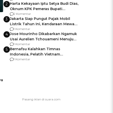
Harta Kekayaan Iptu Setya Budi Dias,
2
Oknum KPK Pemeras Bupati
Pemalang
2 Komentar
Jakarta Siap Pungut Pajak Mobil
3
Listrik Tahun Ini, Kendaraan Mewah
Kena hingga 75% PKB
1 Komentar
Jose Mourinho Dikabarkan Ngamuk
4
Usai Aurelien Tchouameni Menuju
Manchester United
1 Komentar
Bernafsu Kalahkan Timnas
5
Indonesia, Pelatih Vietnam
Berencana Pakai Jimat di Pakansari
1 Komentar
ya