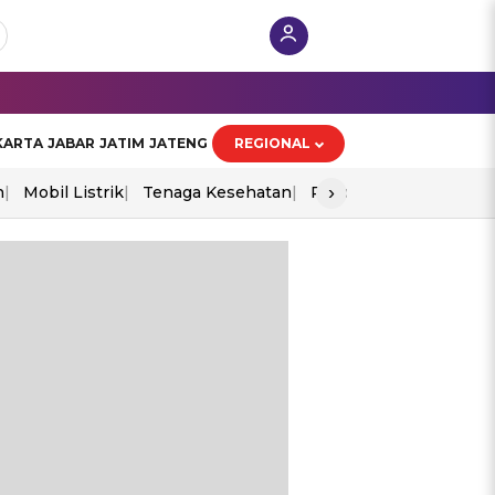
KARTA
JABAR
JATIM
JATENG
REGIONAL
›
n
Mobil Listrik
Tenaga Kesehatan
Piala Aff 2026
Ekono