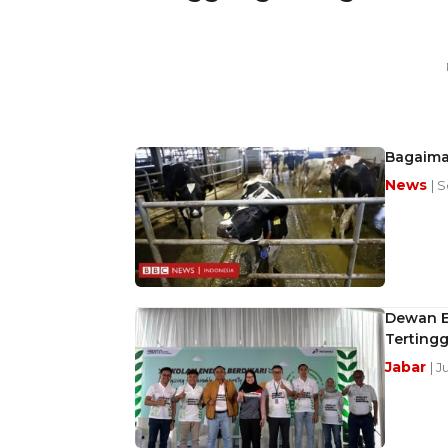
Bagaima
News
| S
Dewan En
Tertingg
Jabar
| J