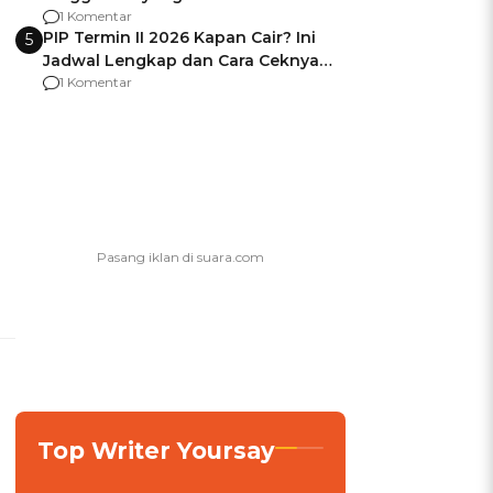
Usai Jadi Brigjen
1 Komentar
PIP Termin II 2026 Kapan Cair? Ini
5
Jadwal Lengkap dan Cara Ceknya
agar Dana Tidak Hangus!
1 Komentar
Top Writer Yoursay