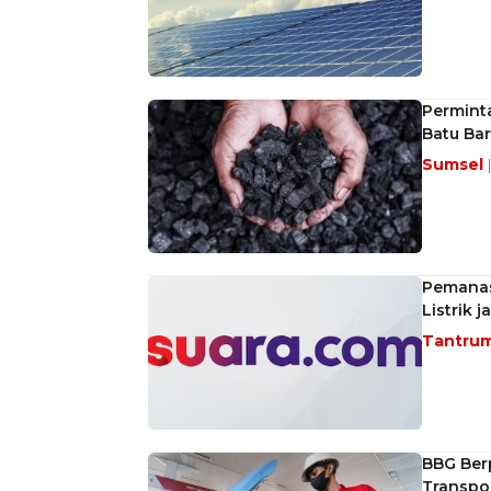
Permint
Batu Bar
Sumsel
Pemanas
Listrik j
Tantru
BBG Ber
Transpor