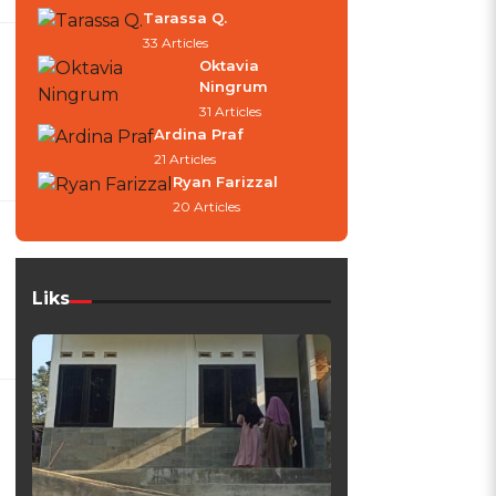
Tarassa Q.
33 Articles
Oktavia
Ningrum
31 Articles
Ardina Praf
21 Articles
Ryan Farizzal
20 Articles
Liks