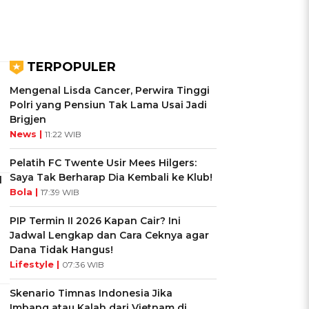
TERPOPULER
Mengenal Lisda Cancer, Perwira Tinggi
Polri yang Pensiun Tak Lama Usai Jadi
Brigjen
News |
11:22 WIB
Pelatih FC Twente Usir Mees Hilgers:
Saya Tak Berharap Dia Kembali ke Klub!
l
Bola |
17:39 WIB
PIP Termin II 2026 Kapan Cair? Ini
Jadwal Lengkap dan Cara Ceknya agar
Dana Tidak Hangus!
Lifestyle |
07:36 WIB
Skenario Timnas Indonesia Jika
Imbang atau Kalah dari Vietnam di