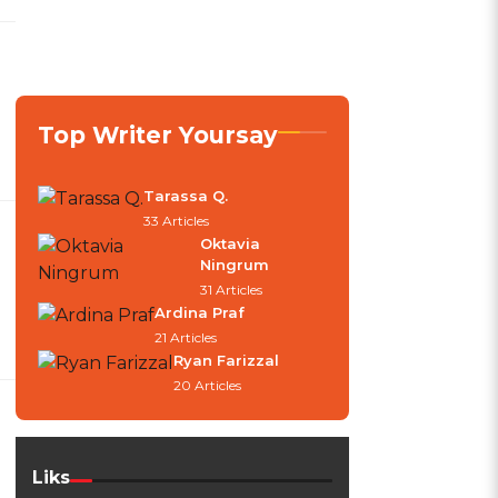
Top Writer Yoursay
Tarassa Q.
33 Articles
Oktavia
Ningrum
31 Articles
Ardina Praf
21 Articles
Ryan Farizzal
20 Articles
Liks