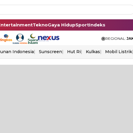
Entertainment
Tekno
Gaya Hidup
Sport
Indeks
REGIONAL:
JA
unan Indonesia
Sunscreen
Hut Ri
Kulkas
Mobil Listrik