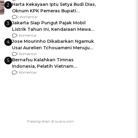
Harta Kekayaan Iptu Setya Budi Dias,
2
Oknum KPK Pemeras Bupati
Pemalang
2 Komentar
Jakarta Siap Pungut Pajak Mobil
3
Listrik Tahun Ini, Kendaraan Mewah
Kena hingga 75% PKB
1 Komentar
Jose Mourinho Dikabarkan Ngamuk
4
Usai Aurelien Tchouameni Menuju
Manchester United
1 Komentar
Bernafsu Kalahkan Timnas
5
Indonesia, Pelatih Vietnam
Berencana Pakai Jimat di Pakansari
1 Komentar