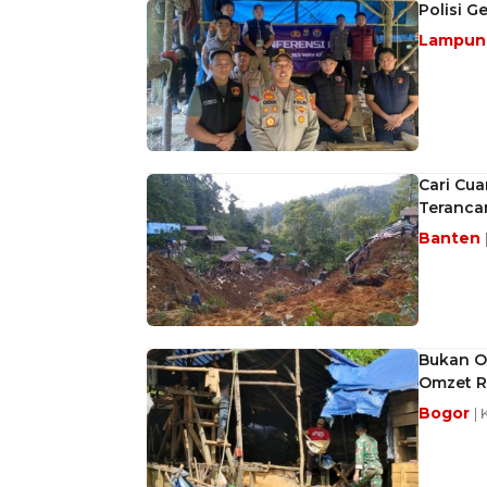
Polisi G
Lampu
Cari Cua
Teranca
Banten
Bukan O
Omzet Rp
Bogor
| 