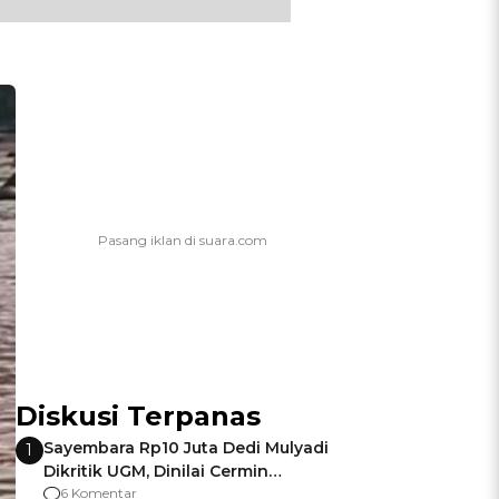
Diskusi Terpanas
Sayembara Rp10 Juta Dedi Mulyadi
1
Dikritik UGM, Dinilai Cermin
Gagalnya Negara Jamin Keamanan
6 Komentar