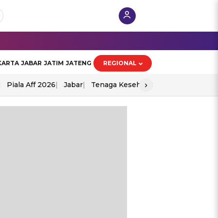
KARTA
JABAR
JATIM
JATENG
REGIONAL
›
Piala Aff 2026
Jabar
Tenaga Kesehatan
Ppad