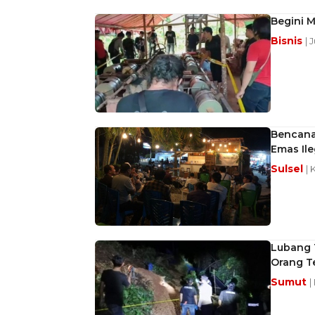
Begini 
Bisnis
| 
Bencana
Emas Ile
Sulsel
| 
Lubang 
Orang T
Sumut
|