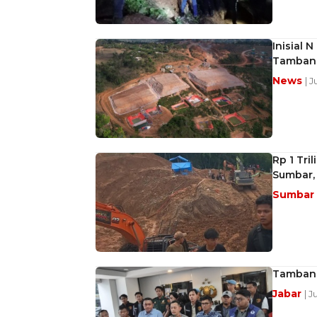
Inisial 
Tambang
News
| 
Rp 1 Tri
Sumbar, 
Sumbar
Tambang
Jabar
| J