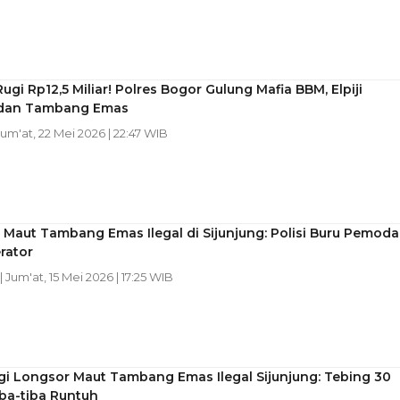
ugi Rp12,5 Miliar! Polres Bogor Gulung Mafia BBM, Elpiji
 dan Tambang Emas
Jum'at, 22 Mei 2026 | 22:47 WIB
Maut Tambang Emas Ilegal di Sijunjung: Polisi Buru Pemoda
rator
| Jum'at, 15 Mei 2026 | 17:25 WIB
gi Longsor Maut Tambang Emas Ilegal Sijunjung: Tebing 30
ba-tiba Runtuh