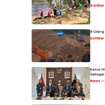
Sumbar
9 Orang
Sumbar
Kasus M
Sebagai 
News
| 