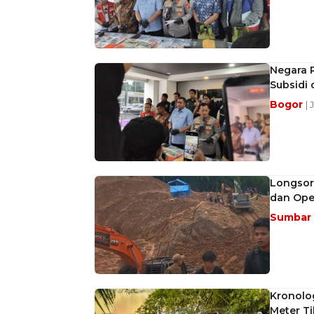
Negara R
Subsidi
Bogor
| 
Longsor 
dan Ope
Sumbar
Kronolo
Meter Ti