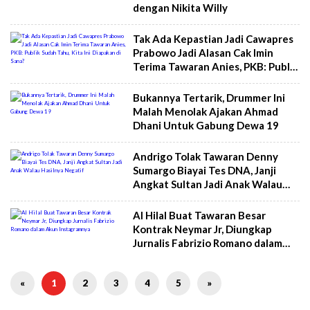
dengan Nikita Willy
Tak Ada Kepastian Jadi Cawapres
Prabowo Jadi Alasan Cak Imin
Terima Tawaran Anies, PKB: Publik
Sudah Tahu, Kita Ini Diapakan di
Sana?
Bukannya Tertarik, Drummer Ini
Malah Menolak Ajakan Ahmad
Dhani Untuk Gabung Dewa 19
Andrigo Tolak Tawaran Denny
Sumargo Biayai Tes DNA, Janji
Angkat Sultan Jadi Anak Walau
Hasilnya Negatif
Al Hilal Buat Tawaran Besar
Kontrak Neymar Jr, Diungkap
Jurnalis Fabrizio Romano dalam
Akun Instagramnya
«
1
2
3
4
5
»