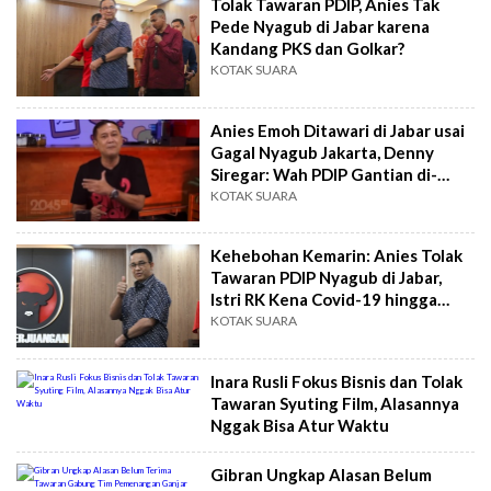
Tolak Tawaran PDIP, Anies Tak
Pede Nyagub di Jabar karena
Kandang PKS dan Golkar?
KOTAK SUARA
Anies Emoh Ditawari di Jabar usai
Gagal Nyagub Jakarta, Denny
Siregar: Wah PDIP Gantian di-
Prank
KOTAK SUARA
Kehebohan Kemarin: Anies Tolak
Tawaran PDIP Nyagub di Jabar,
Istri RK Kena Covid-19 hingga
Jeje-Ronal Terkaget-kaget
KOTAK SUARA
Inara Rusli Fokus Bisnis dan Tolak
Tawaran Syuting Film, Alasannya
Nggak Bisa Atur Waktu
Gibran Ungkap Alasan Belum