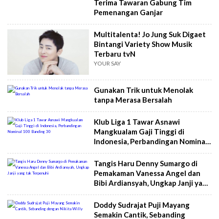
Terima Tawaran Gabung Tim
Pemenangan Ganjar
Multitalenta! Jo Jung Suk Digaet
Bintangi Variety Show Musik
Terbaru tvN
YOUR SAY
Gunakan Trik untuk Menolak
tanpa Merasa Bersalah
Klub Liga 1 Tawar Asnawi
Mangkualam Gaji Tinggi di
Indonesia, Perbandingan Nominal
100 Banding 30
Tangis Haru Denny Sumargo di
Pemakaman Vanessa Angel dan
Bibi Ardiansyah, Ungkap Janji yang
tak Terpenuhi
Doddy Sudrajat Puji Mayang
Semakin Cantik, Sebanding