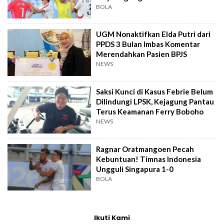
Singapura
BOLA
UGM Nonaktifkan Elda Putri dari
PPDS 3 Bulan Imbas Komentar
Merendahkan Pasien BPJS
NEWS
Saksi Kunci di Kasus Febrie Belum
Dilindungi LPSK, Kejagung Pantau
Terus Keamanan Ferry Boboho
NEWS
Ragnar Oratmangoen Pecah
Kebuntuan! Timnas Indonesia
Ungguli Singapura 1-0
BOLA
Ikuti Kami