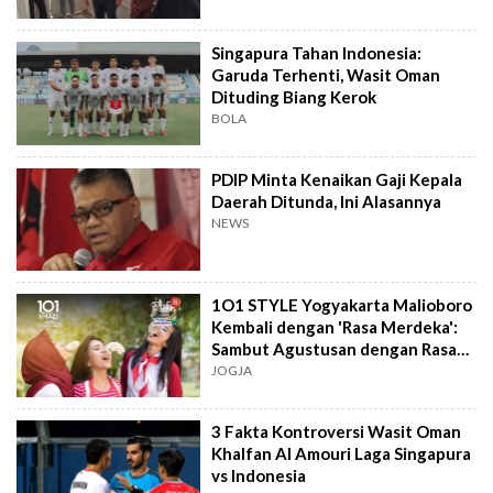
Singapura Tahan Indonesia:
Garuda Terhenti, Wasit Oman
Dituding Biang Kerok
BOLA
PDIP Minta Kenaikan Gaji Kepala
Daerah Ditunda, Ini Alasannya
NEWS
1O1 STYLE Yogyakarta Malioboro
Kembali dengan 'Rasa Merdeka':
Sambut Agustusan dengan Rasa
dan Tawa
JOGJA
3 Fakta Kontroversi Wasit Oman
Khalfan Al Amouri Laga Singapura
vs Indonesia