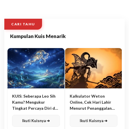
CARI TAHU
Kumpulan Kuis Menarik
KUIS: Seberapa Leo Sih
Kalkulator Weton
Kamu? Mengukur
Online, Cek Hari Lahir
Tingkat Percaya Diri dan
Menurut Penanggalan
Karisma
Jawa
Ikuti Kuisnya ➔
Ikuti Kuisnya ➔