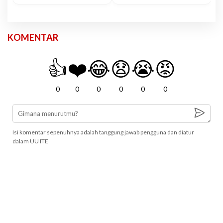
KOMENTAR
👍
❤️
😂
😧
😭
😡
0
0
0
0
0
0
Isi komentar sepenuhnya adalah tanggung jawab pengguna dan diatur
dalam UU ITE