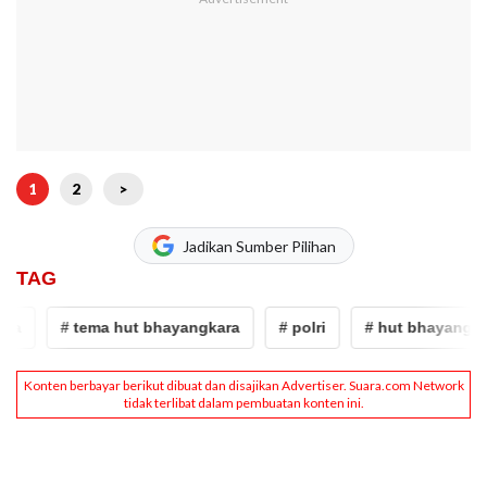
1
2
>
Jadikan Sumber Pilihan
TAG
# tema hut bhayangkara
# polri
# hut bhayangkara