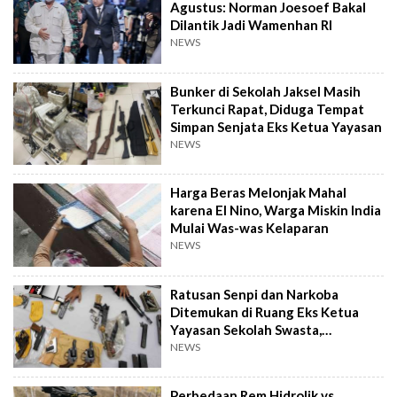
Agustus: Norman Joesoef Bakal
Dilantik Jadi Wamenhan RI
NEWS
Bunker di Sekolah Jaksel Masih
Terkunci Rapat, Diduga Tempat
Simpan Senjata Eks Ketua Yayasan
NEWS
Harga Beras Melonjak Mahal
karena El Nino, Warga Miskin India
Mulai Was-was Kelaparan
NEWS
Ratusan Senpi dan Narkoba
Ditemukan di Ruang Eks Ketua
Yayasan Sekolah Swasta,
Pengelola Buka Suara
NEWS
Perbedaan Rem Hidrolik vs