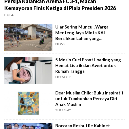
Persija Kalahkan Arema FC 3-1, Macan
Kemayoran Finis Ketiga di Piala Presiden 2026
BOLA
Ular Sering Muncul, Warga
Menteng Jaya Minta KAI
Bersihkan Lahan yang
Terbengkalai
NEWS
5 Mesin Cuci Front Loading yang
Hemat Listrik dan Awet untuk
Rumah Tangga
LIFESTYLE
Dear Muslim Child: Buku Inspiratif
untuk Tumbuhkan Percaya Diri
Anak Muslim
YOUR SAY
Bocoran Reshuffle Kabinet