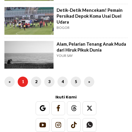
Detik-Detik Mencekam! Pemain
Persikad Depok Koma Usai Duel
Udara
BOGOR
Alam, Pelarian Tenang Anak Muda
dari Hiruk Pikuk Dunia
YOUR SAY
«
1
2
3
4
5
»
Ikuti Kami