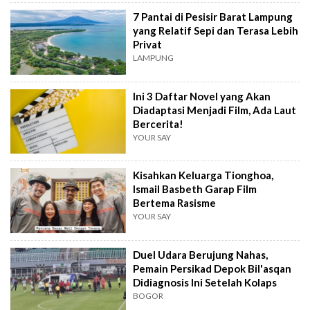
7 Pantai di Pesisir Barat Lampung
yang Relatif Sepi dan Terasa Lebih
Privat
LAMPUNG
Ini 3 Daftar Novel yang Akan
Diadaptasi Menjadi Film, Ada Laut
Bercerita!
YOUR SAY
Kisahkan Keluarga Tionghoa,
Ismail Basbeth Garap Film
Bertema Rasisme
YOUR SAY
Duel Udara Berujung Nahas,
Pemain Persikad Depok Bil'asqan
Didiagnosis Ini Setelah Kolaps
BOGOR