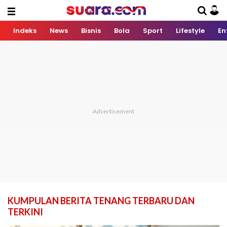
Indeks
News
Bisnis
Bola
Sport
Lifestyle
En
KUMPULAN BERITA TENANG TERBARU DAN
TERKINI