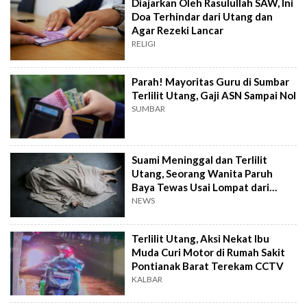
Diajarkan Oleh Rasulullah SAW, Ini
Doa Terhindar dari Utang dan
Agar Rezeki Lancar
RELIGI
Parah! Mayoritas Guru di Sumbar
Terlilit Utang, Gaji ASN Sampai Nol
SUMBAR
Suami Meninggal dan Terlilit
Utang, Seorang Wanita Paruh
Baya Tewas Usai Lompat dari
Lantai 5 Glodok Plaza
NEWS
Terlilit Utang, Aksi Nekat Ibu
Muda Curi Motor di Rumah Sakit
Pontianak Barat Terekam CCTV
KALBAR