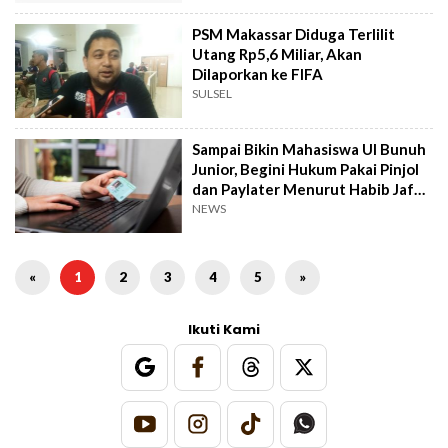
PSM Makassar Diduga Terlilit
Utang Rp5,6 Miliar, Akan
Dilaporkan ke FIFA
SULSEL
Sampai Bikin Mahasiswa UI Bunuh
Junior, Begini Hukum Pakai Pinjol
dan Paylater Menurut Habib Jafar,
Ngeri!
NEWS
«
1
2
3
4
5
»
Ikuti Kami