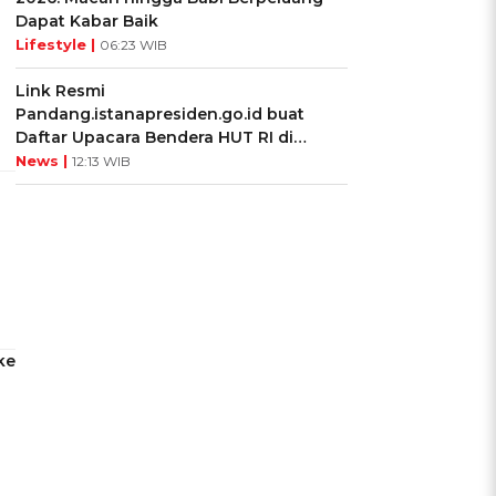
Dapat Kabar Baik
Lifestyle |
06:23 WIB
Link Resmi
Pandang.istanapresiden.go.id buat
Daftar Upacara Bendera HUT RI di
Istana Negara
News |
12:13 WIB
ke