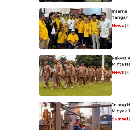
Interna
Tangan
News
| 
Rakyat 
Minta Na
News
| 
Jelang 
Minyak 
Sumsel