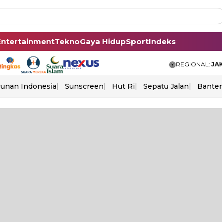
Entertainment
Tekno
Gaya Hidup
Sport
Indeks
REGIONAL:
JA
unan Indonesia
Sunscreen
Hut Ri
Sepatu Jalan
Bante