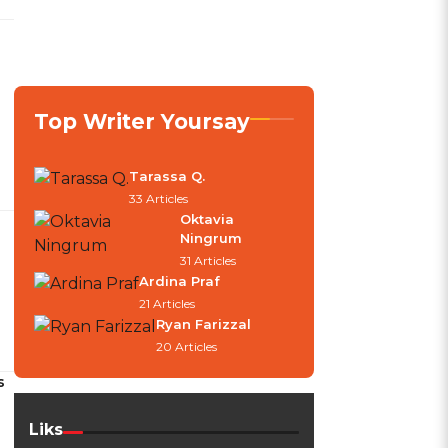
Top Writer Yoursay
Tarassa Q.
33 Articles
Oktavia
Ningrum
31 Articles
Ardina Praf
21 Articles
Ryan Farizzal
20 Articles
s
Liks