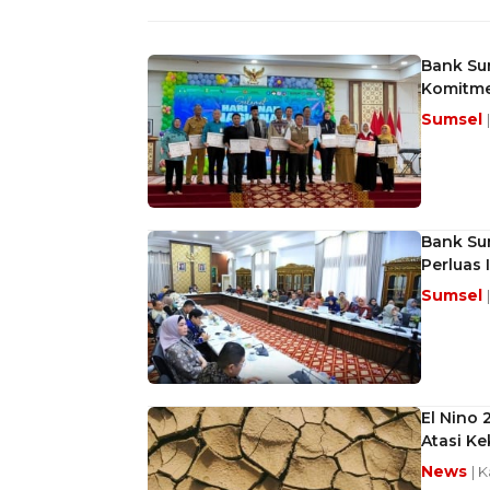
Bank Sum
Komitme
Sumsel
Bank Su
Perluas 
Sumsel
El Nino 
Atasi Ke
News
| 