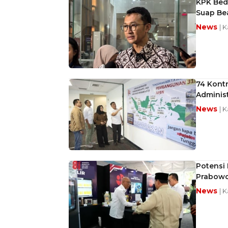
KPK Beda
Suap Be
News
| 
74 Kont
Administ
News
| 
Potensi 
Prabow
News
| 