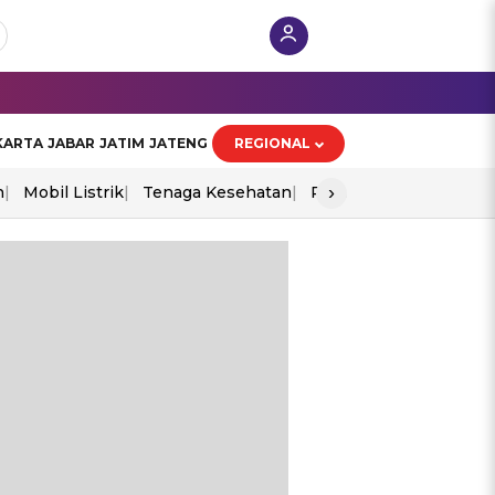
KARTA
JABAR
JATIM
JATENG
REGIONAL
›
n
Mobil Listrik
Tenaga Kesehatan
Perang As-Iran
Ekon