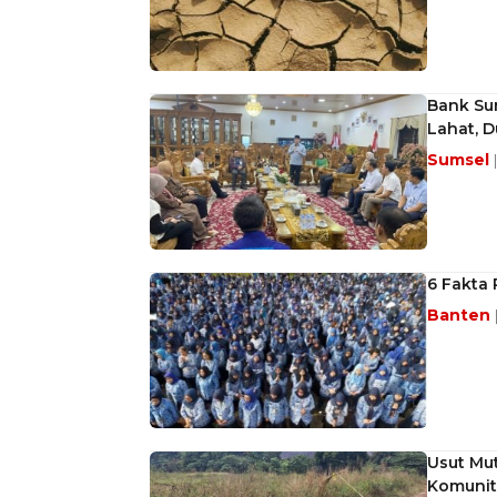
Bank Su
Lahat, 
Sumsel
6 Fakta
Banten
Usut Mut
Komunit