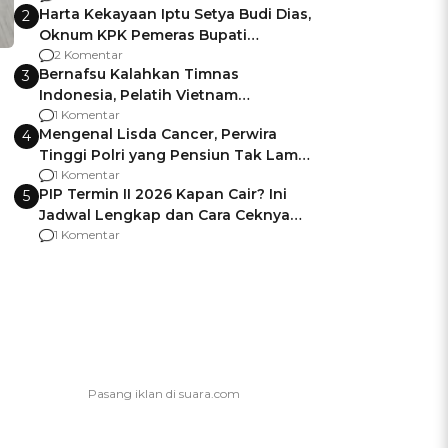
Harta Kekayaan Iptu Setya Budi Dias,
2
Oknum KPK Pemeras Bupati
Pemalang
2 Komentar
Bernafsu Kalahkan Timnas
3
Indonesia, Pelatih Vietnam
Berencana Pakai Jimat di Pakansari
1 Komentar
Mengenal Lisda Cancer, Perwira
4
Tinggi Polri yang Pensiun Tak Lama
Usai Jadi Brigjen
1 Komentar
PIP Termin II 2026 Kapan Cair? Ini
5
Jadwal Lengkap dan Cara Ceknya
agar Dana Tidak Hangus!
1 Komentar