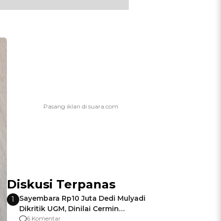
Diskusi Terpanas
Sayembara Rp10 Juta Dedi Mulyadi
1
Dikritik UGM, Dinilai Cermin
Gagalnya Negara Jamin Keamanan
6 Komentar