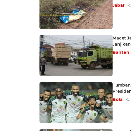
Jabar
| 
Macet Ja
Janjikan
Banten
Tumbang
Preside
Bola
| K