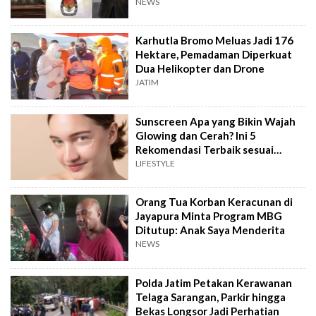
NEWS
Karhutla Bromo Meluas Jadi 176
Hektare, Pemadaman Diperkuat
Dua Helikopter dan Drone
JATIM
Sunscreen Apa yang Bikin Wajah
Glowing dan Cerah? Ini 5
Rekomendasi Terbaik sesuai
Review
LIFESTYLE
Orang Tua Korban Keracunan di
Jayapura Minta Program MBG
Ditutup: Anak Saya Menderita
NEWS
Polda Jatim Petakan Kerawanan
Telaga Sarangan, Parkir hingga
Bekas Longsor Jadi Perhatian