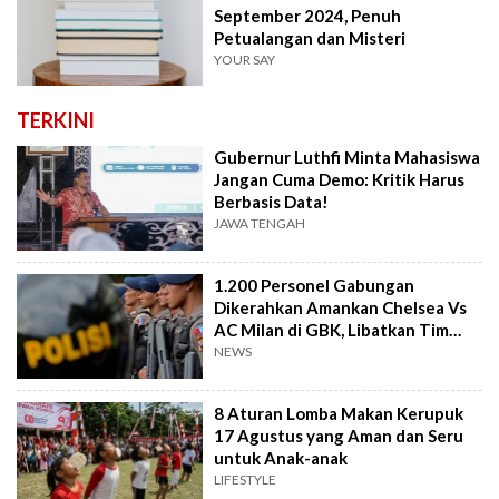
September 2024, Penuh
Petualangan dan Misteri
YOUR SAY
TERKINI
Gubernur Luthfi Minta Mahasiswa
Jangan Cuma Demo: Kritik Harus
Berbasis Data!
JAWA TENGAH
1.200 Personel Gabungan
Dikerahkan Amankan Chelsea Vs
AC Milan di GBK, Libatkan Tim
Jibom hingga K-9
NEWS
8 Aturan Lomba Makan Kerupuk
17 Agustus yang Aman dan Seru
untuk Anak-anak
LIFESTYLE