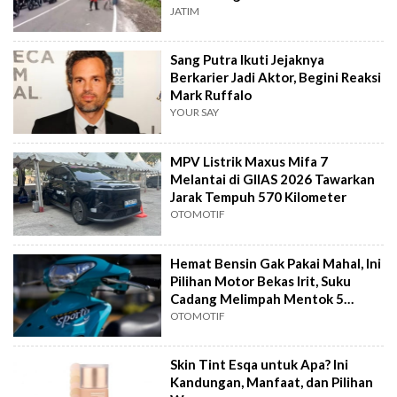
JATIM
Sang Putra Ikuti Jejaknya
Berkarier Jadi Aktor, Begini Reaksi
Mark Ruffalo
YOUR SAY
MPV Listrik Maxus Mifa 7
Melantai di GIIAS 2026 Tawarkan
Jarak Tempuh 570 Kilometer
OTOMOTIF
Hemat Bensin Gak Pakai Mahal, Ini
Pilihan Motor Bekas Irit, Suku
Cadang Melimpah Mentok 5
Jutaan
OTOMOTIF
Skin Tint Esqa untuk Apa? Ini
Kandungan, Manfaat, dan Pilihan