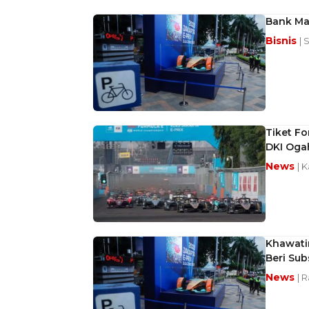
Bank Man
Bisnis
| 
Tiket Fo
DKI Oga
News
| 
Khawatir
Beri Sub
News
| R