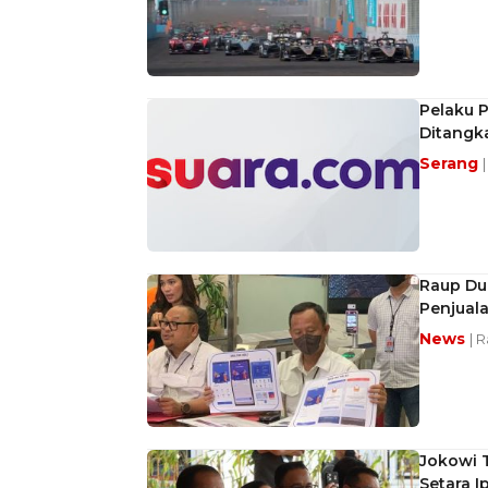
Pelaku P
Ditangka
Serang
Raup Dui
Penjuala
News
| 
Jokowi 
Setara I