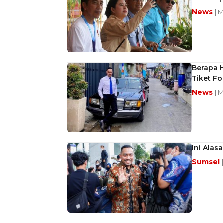
News
| 
Berapa 
Tiket Fo
News
| 
Ini Alas
Sumsel