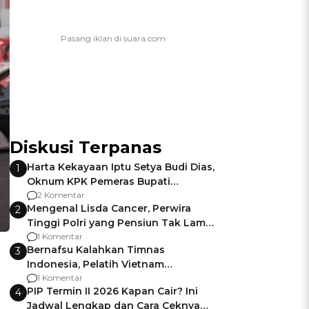
Diskusi Terpanas
Harta Kekayaan Iptu Setya Budi Dias,
1
Oknum KPK Pemeras Bupati
Pemalang
2 Komentar
Mengenal Lisda Cancer, Perwira
2
Tinggi Polri yang Pensiun Tak Lama
Usai Jadi Brigjen
1 Komentar
Bernafsu Kalahkan Timnas
3
Indonesia, Pelatih Vietnam
Berencana Pakai Jimat di Pakansari
1 Komentar
PIP Termin II 2026 Kapan Cair? Ini
4
Jadwal Lengkap dan Cara Ceknya