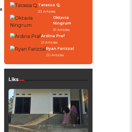
Tarassa Q.
ya
33 Articles
Oktavia
Ningrum
31 Articles
Ardina Praf
21 Articles
Ryan Farizzal
20 Articles
Liks