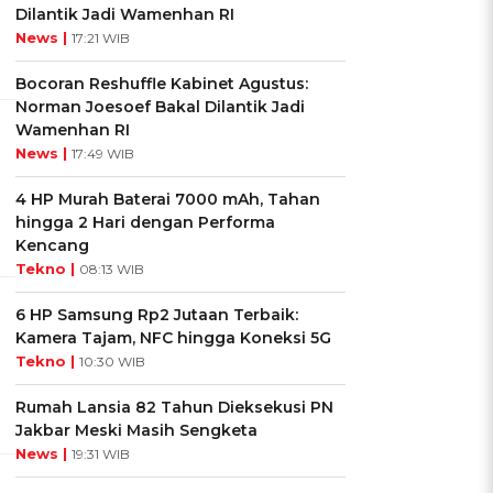
Dilantik Jadi Wamenhan RI
News |
17:21 WIB
Bocoran Reshuffle Kabinet Agustus:
Norman Joesoef Bakal Dilantik Jadi
Wamenhan RI
News |
17:49 WIB
4 HP Murah Baterai 7000 mAh, Tahan
hingga 2 Hari dengan Performa
Kencang
Tekno |
08:13 WIB
6 HP Samsung Rp2 Jutaan Terbaik:
Kamera Tajam, NFC hingga Koneksi 5G
Tekno |
10:30 WIB
Rumah Lansia 82 Tahun Dieksekusi PN
Jakbar Meski Masih Sengketa
News |
19:31 WIB