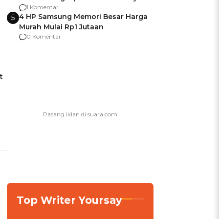
agar Dana Tidak Hangus!
1 Komentar
4 HP Samsung Memori Besar Harga
5
Murah Mulai Rp1 Jutaan
0 Komentar
t
Top Writer Yoursay