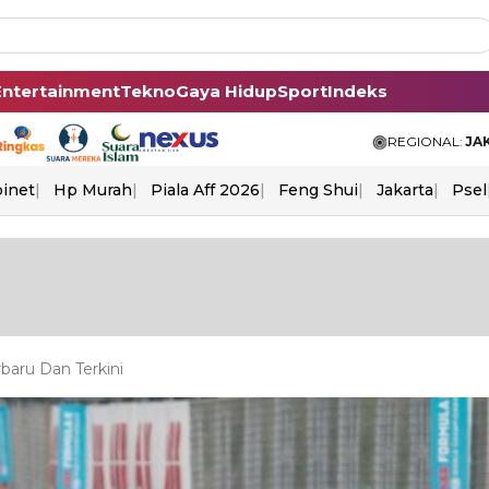
Entertainment
Tekno
Gaya Hidup
Sport
Indeks
REGIONAL:
JA
binet
Hp Murah
Piala Aff 2026
Feng Shui
Jakarta
Psel
baru Dan Terkini