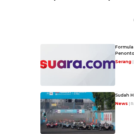
Formula
Penonto
Serang
Sudah H-
News
| 