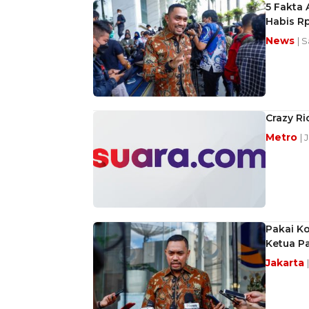
5 Fakta 
Habis Rp
News
| 
Crazy Ri
Metro
| 
Pakai Ko
Ketua Pa
Jakarta