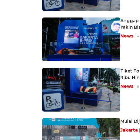
Anggap T
Yakin Bi
News
| R
Tiket Fo
Ribu Hin
News
| 
Mulai Di
Jakarta