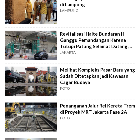
di Lampung
LAMPUNG
Revitalisasi Halte Bundaran HI
Ganggu Pemandangan Karena
Tutupi Patung Selamat Datang,
TACB Akan Panggil TransJakarta
JAKARTA
Melihat Kompleks Pasar Baru yang
Sudah Ditetapkan jadi Kawasan
Cagar Budaya
FOTO
Penanganan Jalur Rel Kereta Trem
di Proyek MRT Jakarta Fase 2A
FOTO